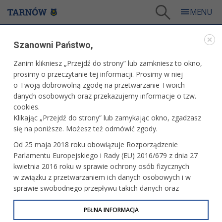
Tarnów
/
Miasto
/
Samorząd
/
Patronaty prezydenta
/
Szanowni Państwo,
23.05.2026 r. - Recital fortepianowy organizowany przez Stowarzyszenie Animato z Paryża
Zanim klikniesz „Przejdź do strony” lub zamkniesz to okno,
WARTO PRZECZYTAĆ
prosimy o przeczytanie tej informacji. Prosimy w niej
o Twoją dobrowolną zgodę na przetwarzanie Twoich
23.05.2026 R. - RECITAL FORTEPIANOWY
danych osobowych oraz przekazujemy informacje o tzw.
ORGANIZOWANY PRZEZ STOWARZYSZENIE
cookies.
ANIMATO Z PARYŻA
Klikając „Przejdź do strony” lub zamykając okno, zgadzasz
się na poniższe. Możesz też odmówić zgody.
13.05.2026, 08:30
Redakcja tarnow.pl
Od 25 maja 2018 roku obowiązuje Rozporządzenie
Organizator: Zespół Szkół Muzycznych w Tarnowie
Parlamentu Europejskiego i Rady (EU) 2016/679 z dnia 27
kwietnia 2016 roku w sprawie ochrony osób fizycznych
Miejsce: Sala Koncertowa ZSM
w związku z przetwarzaniem ich danych osobowych i w
sprawie swobodnego przepływu takich danych oraz
uchylenia dyrektywy 95/46/WE (określane jako RODO, GDPR
lub Ogólne Rozporządzenie o Ochronie Danych
PEŁNA INFORMACJA
Osobowych). Celem RODO jest ujednolicenie zasad