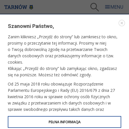
Tarnów
/
Więcej informacji
/
Bądź na bieżąco
/
Informator dla Rad Osiedli
/
Szanowni Państwo,
Informator dla Rad Osiedli nr 15
Zanim klikniesz „Przejdź do strony” lub zamkniesz to okno,
WARTO PRZECZYTAĆ
prosimy o przeczytanie tej informacji. Prosimy w niej
o Twoją dobrowolną zgodę na przetwarzanie Twoich
INFORMATOR DLA RAD OSIEDLI NR 15
danych osobowych oraz przekazujemy informacje o tzw.
cookies.
10.06.2026, 15:14
Redakcja tarnow.pl
Klikając „Przejdź do strony” lub zamykając okno, zgadzasz
się na poniższe. Możesz też odmówić zgody.
Informator dla Rad Osiedli nr 15.pdf
(13 MB)
Od 25 maja 2018 roku obowiązuje Rozporządzenie
Parlamentu Europejskiego i Rady (EU) 2016/679 z dnia 27
kwietnia 2016 roku w sprawie ochrony osób fizycznych
w związku z przetwarzaniem ich danych osobowych i w
sprawie swobodnego przepływu takich danych oraz
uchylenia dyrektywy 95/46/WE (określane jako RODO, GDPR
lub Ogólne Rozporządzenie o Ochronie Danych
PEŁNA INFORMACJA
Osobowych). Celem RODO jest ujednolicenie zasad