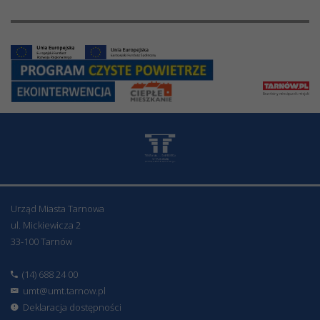
Urząd Miasta Tarnowa
ul. Mickiewicza 2
33-100 Tarnów
(14) 688 24 00
umt@umt.tarnow.pl
Deklaracja dostępności