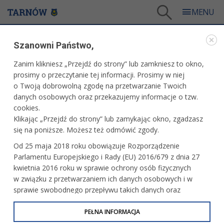
Tarnów
/
Więcej informacji
/
Bądź na bieżąco
/
Wiadomości Tarnowskie
/
Szanowni Państwo,
Wiadomości tarnowskie nr 82
Zanim klikniesz „Przejdź do strony” lub zamkniesz to okno,
WARTO PRZECZYTAĆ
prosimy o przeczytanie tej informacji. Prosimy w niej
o Twoją dobrowolną zgodę na przetwarzanie Twoich
WIADOMOŚCI TARNOWSKIE NR 82
danych osobowych oraz przekazujemy informacje o tzw.
cookies.
28.10.2024, 10:00
Redakcja tarnow.pl
Klikając „Przejdź do strony” lub zamykając okno, zgadzasz
się na poniższe. Możesz też odmówić zgody.
Wydanie: wrzesień 2024
Od 25 maja 2018 roku obowiązuje Rozporządzenie
Parlamentu Europejskiego i Rady (EU) 2016/679 z dnia 27
kwietnia 2016 roku w sprawie ochrony osób fizycznych
w związku z przetwarzaniem ich danych osobowych i w
sprawie swobodnego przepływu takich danych oraz
uchylenia dyrektywy 95/46/WE (określane jako RODO, GDPR
lub Ogólne Rozporządzenie o Ochronie Danych
PEŁNA INFORMACJA
Osobowych). Celem RODO jest ujednolicenie zasad