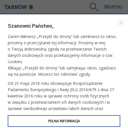
Tarnów
/
Dla firm i inwestorów
/
Dla przedsiębiorcy
/
Szanowni Państwo,
Opłata reklamowa dla przedsiębiorców - stawki na 2026 r.
Zanim klikniesz „Przejdź do strony” lub zamkniesz to okno,
DLA PRZEDSIĘBIORCY
prosimy o przeczytanie tej informacji. Prosimy w niej
o Twoją dobrowolną zgodę na przetwarzanie Twoich
OPŁATA REKLAMOWA DLA PRZEDSIĘBIORCÓW -
danych osobowych oraz przekazujemy informacje o tzw.
STAWKI NA 2026 R.
cookies.
Klikając „Przejdź do strony” lub zamykając okno, zgadzasz
Uchwała Nr XCVI_908_2023 Rady Miejskiej w Tarnowie
się na poniższe. Możesz też odmówić zgody.
z dnia 14 grudnia 2023 r. w sprawie wprowadzenia opłaty
Od 25 maja 2018 roku obowiązuje Rozporządzenie
reklamowej na terenie Gminy Miasta Tarnowa
Parlamentu Europejskiego i Rady (EU) 2016/679 z dnia 27
Stawki opłaty reklamowej określa się w wysokości:
kwietnia 2016 roku w sprawie ochrony osób fizycznych
w związku z przetwarzaniem ich danych osobowych i w
1. dla tablic reklamowych lub urządzeń reklamowych
sprawie swobodnego przepływu takich danych oraz
niebędących słupem ogłoszeniowym:
uchylenia dyrektywy 95/46/WE (określane jako RODO, GDPR
lub Ogólne Rozporządzenie o Ochronie Danych
PEŁNA INFORMACJA
część stała opłaty reklamowej - 1,50 zł dziennie;
Osobowych). Celem RODO jest ujednolicenie zasad