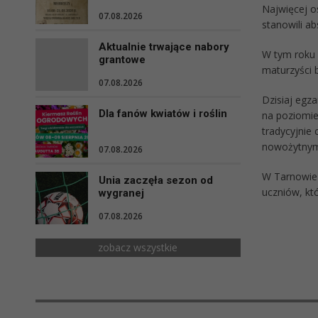
Najwięcej o
07.08.2026
stanowili ab
Aktualnie trwające nabory
W tym roku 
grantowe
maturzyści 
07.08.2026
Dzisiaj egz
Dla fanów kwiatów i roślin
na poziomie
tradycyjnie
nowożytnym.
07.08.2026
W Tarnowie 
Unia zaczęła sezon od
uczniów, któ
wygranej
07.08.2026
zobacz wszystkie