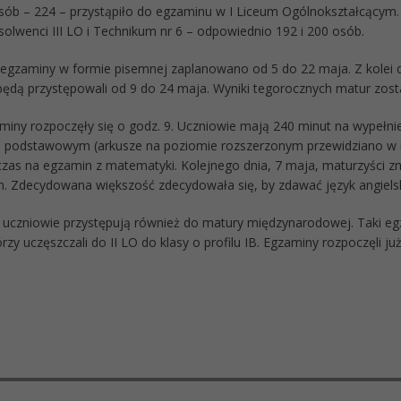
sób – 224 – przystąpiło do egzaminu w I Liceum Ogólnokształcącym.
solwenci III LO i Technikum nr 6 – odpowiednio 192 i 200 osób.
egzaminy w formie pisemnej zaplanowano od 5 do 22 maja. Z kolei
będą przystępowali od 9 do 24 maja. Wyniki tegorocznych matur zost
aminy rozpoczęły się o godz. 9. Uczniowie mają 240 minut na wypełnie
 podstawowym (arkusze na poziomie rozszerzonym przewidziano w in
 czas na egzamin z matematyki. Kolejnego dnia, 7 maja, maturzyści z
 Zdecydowana większość zdecydowała się, by zdawać język angielsk
uczniowie przystępują również do matury międzynarodowej. Taki eg
rzy uczęszczali do II LO do klasy o profilu IB. Egzaminy rozpoczęli ju