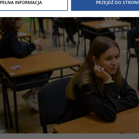
Inne/Polityka-Prywatnosci-RODO
, znajdziecie Państwo informacj
PEŁNA INFORMACJA
PRZEJDŹ DO STRON
nia Państwa danych osobowych przez
Urząd Miasta Tarnowa
z 
ewicza 2 33-100 Tarnów oraz zasady, na jakich będzie się to obec
nformacja nie wymaga od Państwa żadnych dodatkowych działań.