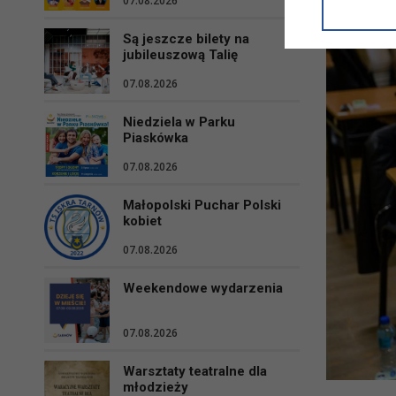
07.08.2026
informacji/
przetwarza
Są jeszcze bilety na
w ul. Micki
jubileuszową Talię
Niniejsza i
07.08.2026
Niedziela w Parku
Piaskówka
07.08.2026
Małopolski Puchar Polski
kobiet
07.08.2026
Weekendowe wydarzenia
07.08.2026
Warsztaty teatralne dla
młodzieży