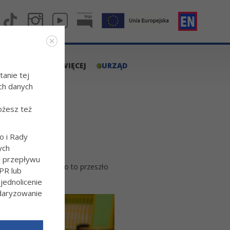
e
A.TARNOW.PL
WIĘCEJ
URZĄD
tanie tej
ch danych
ożesz też
o i Rady
ych
o przepływu
zego w Tarnowie było to przeszło
PR lub
ednolicenie
ndaryzowanie
l/Wiecej-