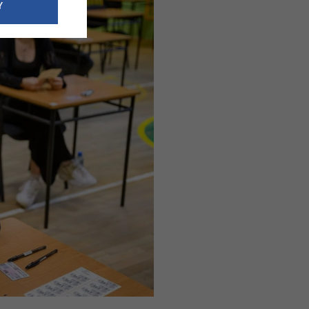
e dotyczące
Y
siedzibą
nie odbywać.