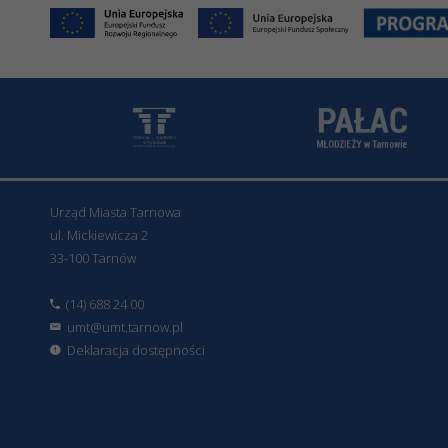
Urząd Miasta Tarnowa
ul. Mickiewicza 2
33-100 Tarnów
(14) 688 24 00
umt@umt.tarnow.pl
Deklaracja dostępności