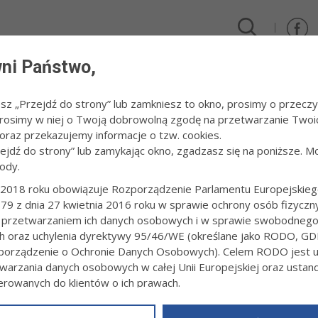
ni Państwo,
DLA FIRM I INWESTORÓW
TURYSTYKA I SPORT
KULTUR
esz „Przejdź do strony” lub zamkniesz to okno, prosimy o przeczy
 Prosimy w niej o Twoją dobrowolną zgodę na przetwarzanie Twoi
wie
raz przekazujemy informacje o tzw. cookies.
zejdź do strony” lub zamykając okno, zgadzasz się na poniższe. M
ody.
Y W TARNOWIE
2018 roku obowiązuje Rozporządzenie Parlamentu Europejskieg
79 z dnia 27 kwietnia 2016 roku w sprawie ochrony osób fizyczn
9:51
Redakcja tarnow.pl
 przetwarzaniem ich danych osobowych i w sprawie swobodneg
sce do egzaminu dojrzałości przystąpiło ponad 275 tysięcy osób, z c
ch oraz uchylenia dyrektywy 95/46/WE (określane jako RODO, GD
ystów. Na pierwszy ogień egzamin z języka polskiego.
orządzenie o Ochronie Danych Osobowych). Celem RODO jest uj
warzania danych osobowych w całej Unii Europejskiej oraz usta
ierowanych do klientów o ich prawach.
z powyższym, w zakładce
RODO
na stronie
https://www.tarnow.p