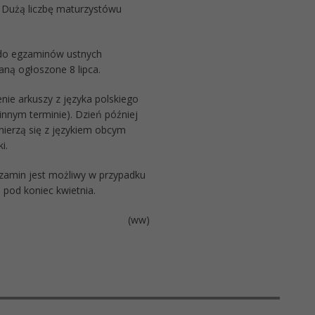
 Dużą liczbę maturzystówu
 do egzaminów ustnych
aną ogłoszone 8 lipca.
nie arkuszy z języka polskiego
nym terminie). Dzień później
mierzą się z językiem obcym
i.
zamin jest możliwy w przypadku
ż pod koniec kwietnia.
(ww)