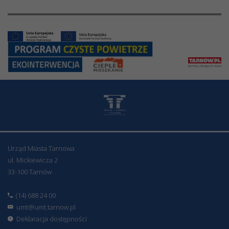
Urząd Miasta Tarnowa
ul. Mickiewicza 2
33-100 Tarnów
(14) 688 24 00
umt@umt.tarnow.pl
Deklaracja dostępności