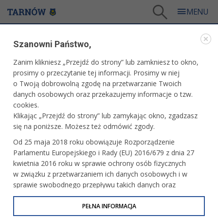
Tarnów
/
Dla mieszkańców
/
Aktualności
/
Miasto
/
Tarnów ma głos!!!
Szanowni Państwo,
WARTO PRZECZYTAĆ
Zanim klikniesz „Przejdź do strony” lub zamkniesz to okno,
prosimy o przeczytanie tej informacji. Prosimy w niej
TARNÓW MA GŁOS!!!
o Twoją dobrowolną zgodę na przetwarzanie Twoich
danych osobowych oraz przekazujemy informacje o tzw.
07.05.2026, 14:58
Redakcja tarnow.pl
cookies.
Klikając „Przejdź do strony” lub zamykając okno, zgadzasz
Rusza dziewiąta edycja konkursu wokalnego "Tarnów ma
się na poniższe. Możesz też odmówić zgody.
głos". Mogą w nim wziąć udział młodzi wokaliści ze szkół
Od 25 maja 2018 roku obowiązuje Rozporządzenie
podstawowych, ponadpodstawowych oraz placówek
Parlamentu Europejskiego i Rady (EU) 2016/679 z dnia 27
oświatowych. Zgłoszenia przyjmowane będą do 25 maja.
kwietnia 2016 roku w sprawie ochrony osób fizycznych
w związku z przetwarzaniem ich danych osobowych i w
sprawie swobodnego przepływu takich danych oraz
uchylenia dyrektywy 95/46/WE (określane jako RODO, GDPR
lub Ogólne Rozporządzenie o Ochronie Danych
PEŁNA INFORMACJA
Osobowych). Celem RODO jest ujednolicenie zasad