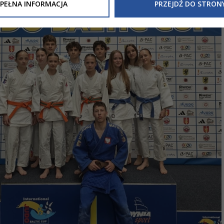
Inne/Polityka-Prywatnosci-RODO
, znajdziecie Państwo informacj
PEŁNA INFORMACJA
PRZEJDŹ DO STRON
nia Państwa danych osobowych przez
Urząd Miasta Tarnowa
z 
ewicza 2 33-100 Tarnów oraz zasady, na jakich będzie się to obec
nformacja nie wymaga od Państwa żadnych dodatkowych działań.