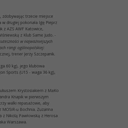
, zdobywając trzecie miejsce
a w drugiej pokonała Igę Pieprz
uk z AZS AWF Katowice,
Wiśniewską z Klub Same Judo.
-
kuteczności w najważniejszych
ach rangi ogólnopolskiej:
znej, trener Jerzy Szczepanik.
ga 60 kg), jego klubowa
on Sports (U15 - waga 36 kg),
Juliuszem Krystosiakiem z MaKo
sandra Knapik w pierwszym
trzy walki repasażowe, aby
 z MOSiR-u Bochnia. Zuzanna
ła z Nikolą Pawłowską z Herosa
raka Warszawa.