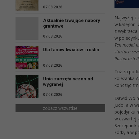
07.08.2026
Najwyżej z 
Aktualnie trwające nabory
w kategorii 
grantowe
z Wybrzeża 
07.08.2026
w pojedynku
Ten medal ni
Dla fanów kwiatów i roślin
startach sez
Pucharach Po
07.08.2026
Tuż za podi
koleżanka A
Unia zaczęła sezon od
wygranej
kończąc zma
07.08.2026
Dawid Wojna
Judo, a w w
zobacz wszystkie
pojedynku n
w czwartej 
Szczepanik 
Łódź, a w p