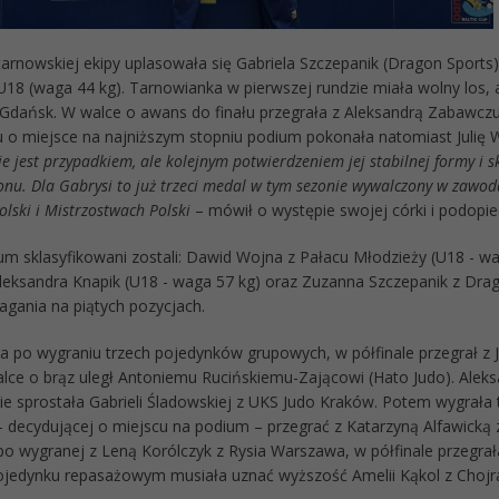
tarnowskiej ekipy uplasowała się Gabriela Szczepanik (Dragon Sports)
U18 (waga 44 kg). Tarnowianka w pierwszej rundzie miała wolny los, 
Gdańsk. W walce o awans do finału przegrała z Aleksandrą Zabawcz
 o miejsce na najniższym stopniu podium pokonała natomiast Julię 
e jest przypadkiem, ale kolejnym potwierdzeniem jej stabilnej formy i s
onu. Dla Gabrysi to już trzeci medal w tym sezonie wywalczony w zawod
lski i Mistrzostwach Polski
– mówił o występie swojej córki i podopiec
um sklasyfikowani zostali: Dawid Wojna z Pałacu Młodzieży (U18 - wa
leksandra Knapik (U18 - waga 57 kg) oraz Zuzanna Szczepanik z Drag
gania na piątych pozycjach.
 po wygraniu trzech pojedynków grupowych, w półfinale przegrał z 
alce o brąz uległ Antoniemu Rucińskiemu-Zającowi (Hato Judo). Alek
ie sprostała Gabrieli Śladowskiej z UKS Judo Kraków. Potem wygrała 
– decydującej o miejscu na podium – przegrać z Katarzyną Alfawicką
po wygranej z Leną Korólczyk z Rysia Warszawa, w półfinale przegra
ojedynku repasażowym musiała uznać wyższość Amelii Kąkol z Choj