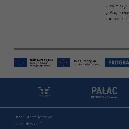
- Baltic Cup
potrafili we
tarnowskich
Urząd Miasta Tarnowa
ul. Mickiewicza 2