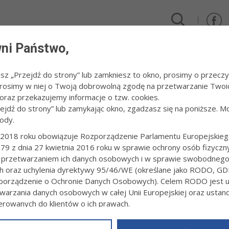
ni Państwo,
DLA FIRM I INWESTORÓW
TURYSTYKA I SPORT
KULTUR
esz „Przejdź do strony” lub zamkniesz to okno, prosimy o przeczy
 Prosimy w niej o Twoją dobrowolną zgodę na przetwarzanie Twoi
sca w Judo Baltic Cup
raz przekazujemy informacje o tzw. cookies.
zejdź do strony” lub zamykając okno, zgadzasz się na poniższe. M
ody.
 TRZY PIĄTE MIEJSCA W JUDO BALTIC 
2018 roku obowiązuje Rozporządzenie Parlamentu Europejskieg
79 z dnia 27 kwietnia 2016 roku w sprawie ochrony osób fizyczn
2:26
Redakcja tarnow.pl
 przetwarzaniem ich danych osobowych i w sprawie swobodneg
ionego weekendu reprezentanci MKS Pałac Młodzieży Tarnów i Drag
ch oraz uchylenia dyrektywy 95/46/WE (określane jako RODO, GD
ym się w Gdyni Otwartym Pucharze Polski Judo Baltic Cup 2026. W p
orządzenie o Ochronie Danych Osobowych). Celem RODO jest uj
15, U18 i U21 – wystąpiło w nim blisko 2100 zawodniczek i zawodni
warzania danych osobowych w całej Unii Europejskiej oraz usta
ierowanych do klientów o ich prawach.
z powyższym, w zakładce
RODO
na stronie
https://www.tarnow.p