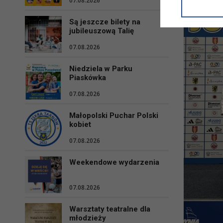
07.08.2026
informacji/
przetwarza
Są jeszcze bilety na
w ul. Micki
jubileuszową Talię
Niniejsza i
07.08.2026
Niedziela w Parku
Piaskówka
07.08.2026
Małopolski Puchar Polski
kobiet
07.08.2026
Weekendowe wydarzenia
07.08.2026
Warsztaty teatralne dla
młodzieży