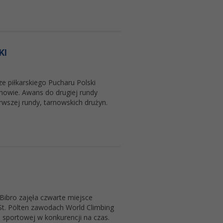
KI
 piłkarskiego Pucharu Polski
nowie. Awans do drugiej rundy
rwszej rundy, tarnowskich drużyn.
ibro zajęła czwarte miejsce
St. Pölten zawodach World Climbing
 sportowej w konkurencji na czas.