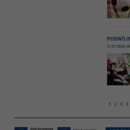
PODWÓJN
27.07.2026, 0
1
2
3
4