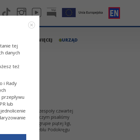
e
A.TARNOW.PL
WIĘCEJ
URZĄD
tanie tej
ch danych
ożesz też
o i Rady
ych
o przepływu
PR lub
ednolicenie
zyć będą nie tylko zespoły czwartej
 sezon już dzisiaj o czym pisaliśmy
ndaryzowanie
e we wschodniej grupie piątej ligi,
haru Polski na szczeblu Podokręgu
l/Wiecej-