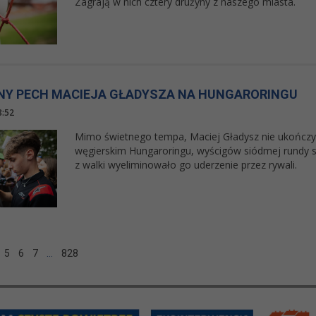
Zagrają w nich cztery drużyny z naszego miasta.
Y PECH MACIEJA GŁADYSZA NA HUNGARORINGU
8:52
Mimo świetnego tempa, Maciej Gładysz nie ukończy
węgierskim Hungaroringu, wyścigów siódmej rundy se
z walki wyeliminowało go uderzenie przez rywali.
5
6
7
…
828