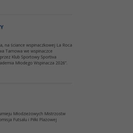
ŻY
nia, na ściance wspinaczkowej La Roca
stwa Tarnowa we wspinaczce
przez Klub Sportowy Sportiva
kademia Młodego Wspinacza 2026”.
urnieju Młodzieżowych Mistrzostw
misja Futsalu i Piłki Plażowej