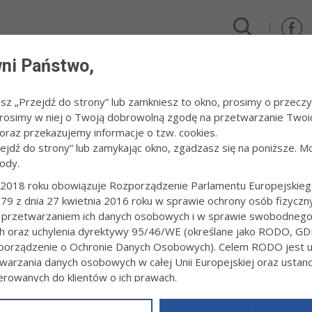
ni Państwo,
DLA FIRM I INWESTORÓW
TURYSTYKA I SPORT
KULTUR
esz „Przejdź do strony” lub zamkniesz to okno, prosimy o przeczy
 Prosimy w niej o Twoją dobrowolną zgodę na przetwarzanie Twoi
raz przekazujemy informacje o tzw. cookies.
zejdź do strony” lub zamykając okno, zgadzasz się na poniższe. M
ody.
2018 roku obowiązuje Rozporządzenie Parlamentu Europejskieg
79 z dnia 27 kwietnia 2016 roku w sprawie ochrony osób fizyczn
ND LIGOWE I PUCHAROWE EMOCJE
 przetwarzaniem ich danych osobowych i w sprawie swobodneg
2:38
ch oraz uchylenia dyrektywy 95/46/WE (określane jako RODO, GD
orządzenie o Ochronie Danych Osobowych). Celem RODO jest uj
Podczas najbliższego weekendu o ligowe punkty walc
ligi piłki nożnej mężczyzn (Unia Tarnów zainauguruje
warzania danych osobowych w całej Unii Europejskiej oraz usta
TUTAJ). Na boiska wybiegną także drużyny występując
ierowanych do klientów o ich prawach.
rozegrane zostaną również mecze drugiej rundy Puc
z powyższym, w zakładce
RODO
na stronie
https://www.tarnow.p
Piłki Nożnej w Tarnowie.