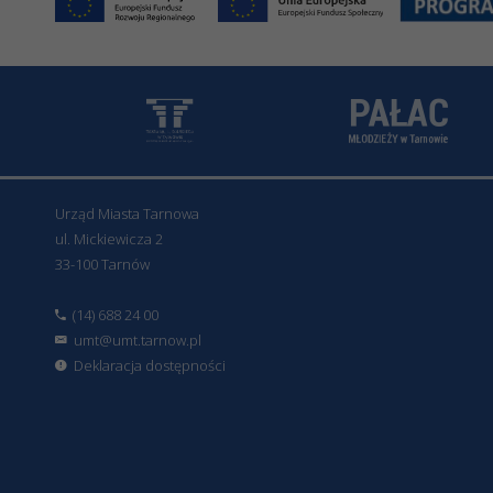
Urząd Miasta Tarnowa
ul. Mickiewicza 2
33-100 Tarnów
(14) 688 24 00
umt@umt.tarnow.pl
Deklaracja dostępności