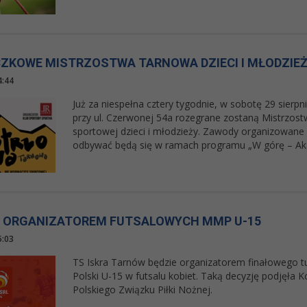
ZKOWE MISTRZOSTWA TARNOWA DZIECI I MŁODZIE
4:44
Już za niespełna cztery tygodnie, w sobotę 29 sierp
przy ul. Czerwonej 54a rozegrane zostaną Mistrzo
sportowej dzieci i młodzieży. Zawody organizowane 
odbywać będą się w ramach programu „W górę – A
A ORGANIZATOREM FUTSALOWYCH MMP U-15
5:03
TS Iskra Tarnów będzie organizatorem finałowego t
Polski U-15 w futsalu kobiet. Taką decyzję podjęła Ko
Polskiego Związku Piłki Nożnej.