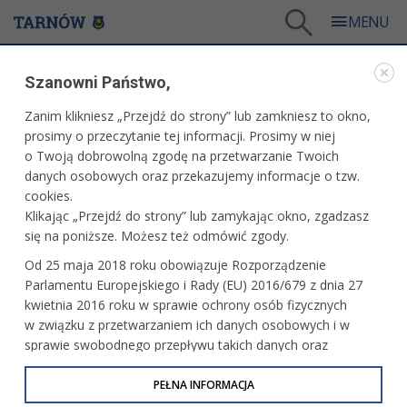
Tarnów
/
Dla mieszkańców
/
Aktualności
/
Sport
/
Szanowni Państwo,
Dawid Osika najszybszy w Sylwestrowym Biegu Sanguszków
Zanim klikniesz „Przejdź do strony” lub zamkniesz to okno,
WARTO PRZECZYTAĆ
prosimy o przeczytanie tej informacji. Prosimy w niej
o Twoją dobrowolną zgodę na przetwarzanie Twoich
DAWID OSIKA NAJSZYBSZY W SYLWESTROWYM
danych osobowych oraz przekazujemy informacje o tzw.
BIEGU SANGUSZKÓW
cookies.
Klikając „Przejdź do strony” lub zamykając okno, zgadzasz
29.12.2025, 12:30
Redakcja tarnow.pl
się na poniższe. Możesz też odmówić zgody.
Ponad 170 zawodniczek i zawodników – część w bardzo
Od 25 maja 2018 roku obowiązuje Rozporządzenie
ciekawych przebraniach – stanęło na starcie wczorajszego
Parlamentu Europejskiego i Rady (EU) 2016/679 z dnia 27
II Sylwestrowego Biegu Sanguszków. Trasą o długości 6
kwietnia 2016 roku w sprawie ochrony osób fizycznych
kilometrów najszybciej pokonał Dawid Osika z Tarnowa,
w związku z przetwarzaniem ich danych osobowych i w
osiągając metę w czasie 20.05 min.
sprawie swobodnego przepływu takich danych oraz
uchylenia dyrektywy 95/46/WE (określane jako RODO, GDPR
lub Ogólne Rozporządzenie o Ochronie Danych
PEŁNA INFORMACJA
Osobowych). Celem RODO jest ujednolicenie zasad