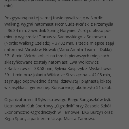
min).
Rozgrywaną na tej samej trasie rywalizację w Nordic
Walking, wygrał natomiast Piotr Gudz-Kiciński z Przemyśla
– 36.34 min. Zawodnik Spring Horyniec-Zdrój o blisko pół
minuty wyprzedził Tomasza Sadowskiego z Sosnowca
(Nordic Walking Czeladź) – 37.02 min. Trzecie miejsce zajął
natomiast Mirosław Nowak (Maria Amalia Team – Dukla) –
37.18 min. Wśród kobiet na trzech pierwszych miejscach
sklasyfikowane zostały natomiast: Ewa Wołkowicz
z Radziszowa – 38.58 min, Sylwia Kasprzyk z Myślachowic –
39.11 min oraz Jolanta Wiktor ze Straszęcina – 42.05 min,
zajmując odpowiednio ósmą, dziewiątą i piętnastą lokatę
w klasyfikacji generalnej. Konkurencję ukończyło 51 osób.
Organizatorami II Sylwestrowego Biegu Sanguszków byli:
Uczniowski Klub Sportowy „Ogrodnik” przy Zespole Szkół
Ekonomiczno-Ogrodniczych w Tarnowie, LKS Burzyn oraz
Kępa Sport, a partnerem Urząd Miasta Tarnowa.