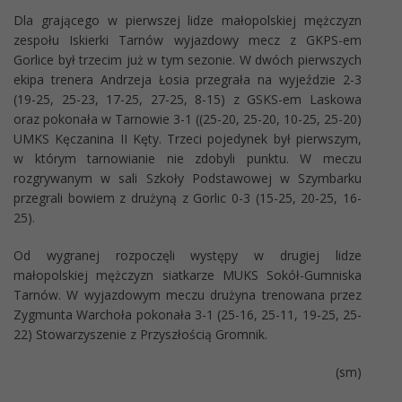
Dla grającego w pierwszej lidze małopolskiej mężczyzn
zespołu Iskierki Tarnów wyjazdowy mecz z GKPS-em
Gorlice był trzecim już w tym sezonie. W dwóch pierwszych
ekipa trenera Andrzeja Łosia przegrała na wyjeździe 2-3
(19-25, 25-23, 17-25, 27-25, 8-15) z GSKS-em Laskowa
oraz pokonała w Tarnowie 3-1 ((25-20, 25-20, 10-25, 25-20)
UMKS Kęczanina II Kęty. Trzeci pojedynek był pierwszym,
w którym tarnowianie nie zdobyli punktu. W meczu
rozgrywanym w sali Szkoły Podstawowej w Szymbarku
przegrali bowiem z drużyną z Gorlic 0-3 (15-25, 20-25, 16-
25).
Od wygranej rozpoczęli występy w drugiej lidze
małopolskiej mężczyzn siatkarze MUKS Sokół-Gumniska
Tarnów. W wyjazdowym meczu drużyna trenowana przez
Zygmunta Warchoła pokonała 3-1 (25-16, 25-11, 19-25, 25-
22) Stowarzyszenie z Przyszłością Gromnik.
(sm)