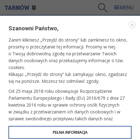
Tarnów
/
Dla mieszkańców
/
Aktualności
/
Sport
/
Dwa zwycięstwa i porażka pod siatką
Szanowni Państwo,
WARTO PRZECZYTAĆ
Zanim klikniesz „Przejdź do strony” lub zamkniesz to okno,
prosimy o przeczytanie tej informacji. Prosimy w niej
DWA ZWYCIĘSTWA I PORAŻKA POD SIATKĄ
o Twoją dobrowolną zgodę na przetwarzanie Twoich
danych osobowych oraz przekazujemy informacje o tzw.
29.10.2019, 14:53
Redakcja tarnow.pl
cookies.
Klikając „Przejdź do strony” lub zamykając okno, zgadzasz
Podczas weekendu o punkty walczyły nasze zespoły
się na poniższe. Możesz też odmówić zgody.
występujące w małopolskich ligach siatkówki kobiet
Od 25 maja 2018 roku obowiązuje Rozporządzenie
i mężczyzn. Bilans ich występów to dwa zwycięstwa
Parlamentu Europejskiego i Rady (EU) 2016/679 z dnia 27
i porażka.
kwietnia 2016 roku w sprawie ochrony osób fizycznych
w związku z przetwarzaniem ich danych osobowych i w
sprawie swobodnego przepływu takich danych oraz
uchylenia dyrektywy 95/46/WE (określane jako RODO, GDPR
lub Ogólne Rozporządzenie o Ochronie Danych
PEŁNA INFORMACJA
Osobowych). Celem RODO jest ujednolicenie zasad