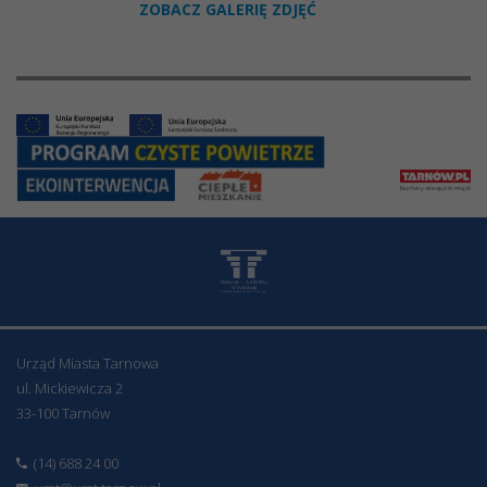
ZOBACZ GALERIĘ ZDJĘĆ
Urząd Miasta Tarnowa
ul. Mickiewicza 2
33-100 Tarnów
(14) 688 24 00