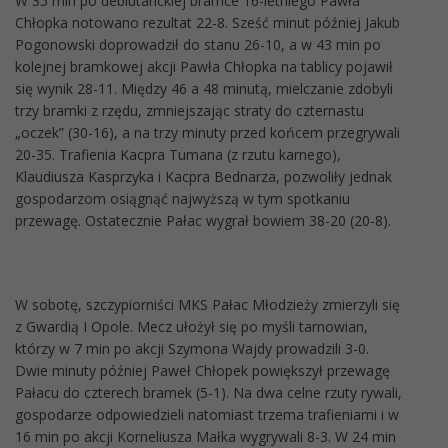
W 35 min po debiutanckiej bramce 16-letniego Pawła
Chłopka notowano rezultat 22-8. Sześć minut później Jakub
Pogonowski doprowadził do stanu 26-10, a w 43 min po
kolejnej bramkowej akcji Pawła Chłopka na tablicy pojawił
się wynik 28-11. Między 46 a 48 minutą, mielczanie zdobyli
trzy bramki z rzędu, zmniejszając straty do czternastu
„oczek” (30-16), a na trzy minuty przed końcem przegrywali
20-35. Trafienia Kacpra Tumana (z rzutu karnego),
Klaudiusza Kasprzyka i Kacpra Bednarza, pozwoliły jednak
gospodarzom osiągnąć najwyższą w tym spotkaniu
przewagę. Ostatecznie Pałac wygrał bowiem 38-20 (20-8).
W sobotę, szczypiorniści MKS Pałac Młodzieży zmierzyli się
z Gwardią I Opole. Mecz ułożył się po myśli tarnowian,
którzy w 7 min po akcji Szymona Wajdy prowadzili 3-0.
Dwie minuty później Paweł Chłopek powiększył przewagę
Pałacu do czterech bramek (5-1). Na dwa celne rzuty rywali,
gospodarze odpowiedzieli natomiast trzema trafieniami i w
16 min po akcji Korneliusza Małka wygrywali 8-3. W 24 min