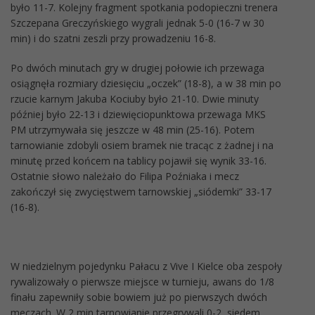
było 11-7. Kolejny fragment spotkania podopieczni trenera
Szczepana Greczyńskiego wygrali jednak 5-0 (16-7 w 30
min) i do szatni zeszli przy prowadzeniu 16-8.
Po dwóch minutach gry w drugiej połowie ich przewaga
osiągnęła rozmiary dziesięciu „oczek” (18-8), a w 38 min po
rzucie karnym Jakuba Kociuby było 21-10. Dwie minuty
później było 22-13 i dziewięciopunktowa przewaga MKS
PM utrzymywała się jeszcze w 48 min (25-16). Potem
tarnowianie zdobyli osiem bramek nie tracąc z żadnej i na
minutę przed końcem na tablicy pojawił się wynik 33-16.
Ostatnie słowo należało do Filipa Poźniaka i mecz
zakończył się zwycięstwem tarnowskiej „siódemki” 33-17
(16-8).
W niedzielnym pojedynku Pałacu z Vive I Kielce oba zespoły
rywalizowały o pierwsze miejsce w turnieju, awans do 1/8
finału zapewniły sobie bowiem już po pierwszych dwóch
meczach. W 2 min tarnowianie przegrywali 0-2, siedem