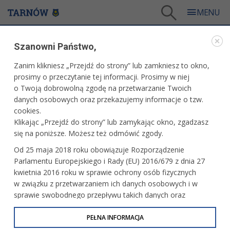
Tarnów
/
Dla mieszkańców
/
Aktualności
/
Sport
/
Pewny awans juniorów Pałacu
Szanowni Państwo,
WARTO PRZECZYTAĆ
Zanim klikniesz „Przejdź do strony” lub zamkniesz to okno,
prosimy o przeczytanie tej informacji. Prosimy w niej
PEWNY AWANS JUNIORÓW PAŁACU
o Twoją dobrowolną zgodę na przetwarzanie Twoich
danych osobowych oraz przekazujemy informacje o tzw.
24.01.2022, 13:27
Redakcja tarnow.pl
cookies.
Klikając „Przejdź do strony” lub zamykając okno, zgadzasz
Juniorzy MKS Pałac Młodzieży Tarnów pewnie awansowali
się na poniższe. Możesz też odmówić zgody.
do 1/8 finału Mistrzostw Polski w piłce ręcznej. W turnieju
Od 25 maja 2018 roku obowiązuje Rozporządzenie
rozegranym w hali Szkoły Podstawowej nr 23 zespół
Parlamentu Europejskiego i Rady (EU) 2016/679 z dnia 27
trenera Szczepana Greczyńskiego zajął drugie miejsce,
kwietnia 2016 roku w sprawie ochrony osób fizycznych
awans do czołowej szesnastki zapewniając sobie już po
w związku z przetwarzaniem ich danych osobowych i w
dwóch pierwszych spotkaniach.
sprawie swobodnego przepływu takich danych oraz
uchylenia dyrektywy 95/46/WE (określane jako RODO, GDPR
lub Ogólne Rozporządzenie o Ochronie Danych
PEŁNA INFORMACJA
Osobowych). Celem RODO jest ujednolicenie zasad