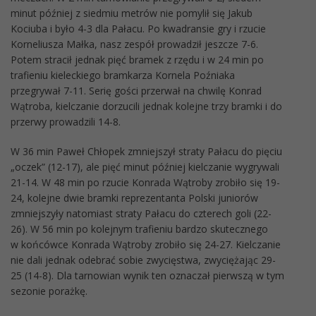
minut później z siedmiu metrów nie pomylił się Jakub
Kociuba i było 4-3 dla Pałacu. Po kwadransie gry i rzucie
Korneliusza Małka, nasz zespół prowadził jeszcze 7-6.
Potem stracił jednak pięć bramek z rzędu i w 24 min po
trafieniu kieleckiego bramkarza Kornela Poźniaka
przegrywał 7-11. Serię gości przerwał na chwilę Konrad
Wątroba, kielczanie dorzucili jednak kolejne trzy bramki i do
przerwy prowadzili 14-8.
W 36 min Paweł Chłopek zmniejszył straty Pałacu do pięciu
„oczek” (12-17), ale pięć minut później kielczanie wygrywali
21-14. W 48 min po rzucie Konrada Wątroby zrobiło się 19-
24, kolejne dwie bramki reprezentanta Polski juniorów
zmniejszyły natomiast straty Pałacu do czterech goli (22-
26). W 56 min po kolejnym trafieniu bardzo skutecznego
w końcówce Konrada Wątroby zrobiło się 24-27. Kielczanie
nie dali jednak odebrać sobie zwycięstwa, zwyciężając 29-
25 (14-8). Dla tarnowian wynik ten oznaczał pierwszą w tym
sezonie porażkę.