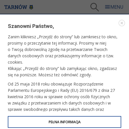
Tarnów
/
Dla mieszkańców
/
Aktualności
/
Sport
/
Szanowni Państwo,
Piłkarki rezerw TS Iskra zagrają z outsiderem
Zanim klikniesz „Przejdź do strony” lub zamkniesz to okno,
WARTO PRZECZYTAĆ
prosimy o przeczytanie tej informacji. Prosimy w niej
o Twoją dobrowolną zgodę na przetwarzanie Twoich
PIŁKARKI REZERW TS ISKRA ZAGRAJĄ Z
danych osobowych oraz przekazujemy informacje o tzw.
OUTSIDEREM
cookies.
Klikając „Przejdź do strony” lub zamykając okno, zgadzasz
15.05.2026, 12:44
Redakcja tarnow.pl
się na poniższe. Możesz też odmówić zgody.
Walczące o awans do trzeciej ligi piłkarki drugiej drużyny TS
Od 25 maja 2018 roku obowiązuje Rozporządzenie
Iskra Tarnów w siedemnastej kolejce małopolskiej grupy
Parlamentu Europejskiego i Rady (EU) 2016/679 z dnia 27
czwartej ligi zagrają na boisku Kłosa Łysa Góra z Wawelem
kwietnia 2016 roku w sprawie ochrony osób fizycznych
Kraków. Spotkanie to rozpocznie się w niedzielę o godz. 18.
w związku z przetwarzaniem ich danych osobowych i w
sprawie swobodnego przepływu takich danych oraz
uchylenia dyrektywy 95/46/WE (określane jako RODO, GDPR
lub Ogólne Rozporządzenie o Ochronie Danych
PEŁNA INFORMACJA
Osobowych). Celem RODO jest ujednolicenie zasad