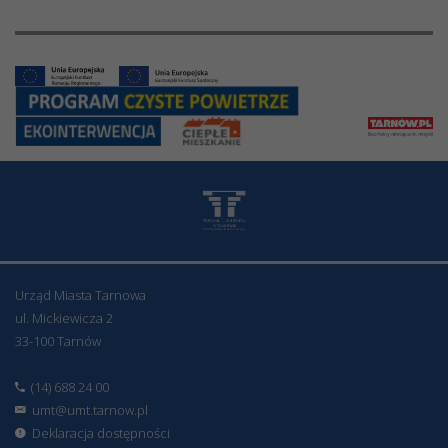
Urząd Miasta Tarnowa
ul. Mickiewicza 2
33-100 Tarnów
(14) 688 24 00
umt@umt.tarnow.pl
Deklaracja dostępności