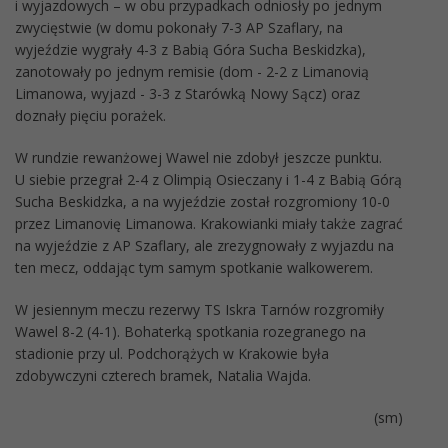
i wyjazdowych – w obu przypadkach odniosły po jednym
zwycięstwie (w domu pokonały 7-3 AP Szaflary, na
wyjeździe wygrały 4-3 z Babią Góra Sucha Beskidzka),
zanotowały po jednym remisie (dom - 2-2 z Limanovią
Limanowa, wyjazd - 3-3 z Starówką Nowy Sącz) oraz
doznały pięciu porażek.
W rundzie rewanżowej Wawel nie zdobył jeszcze punktu.
U siebie przegrał 2-4 z Olimpią Osieczany i 1-4 z Babią Górą
Sucha Beskidzka, a na wyjeździe został rozgromiony 10-0
przez Limanovię Limanowa. Krakowianki miały także zagrać
na wyjeździe z AP Szaflary, ale zrezygnowały z wyjazdu na
ten mecz, oddając tym samym spotkanie walkowerem.
W jesiennym meczu rezerwy TS Iskra Tarnów rozgromiły
Wawel 8-2 (4-1). Bohaterką spotkania rozegranego na
stadionie przy ul. Podchorążych w Krakowie była
zdobywczyni czterech bramek, Natalia Wajda.
(sm)