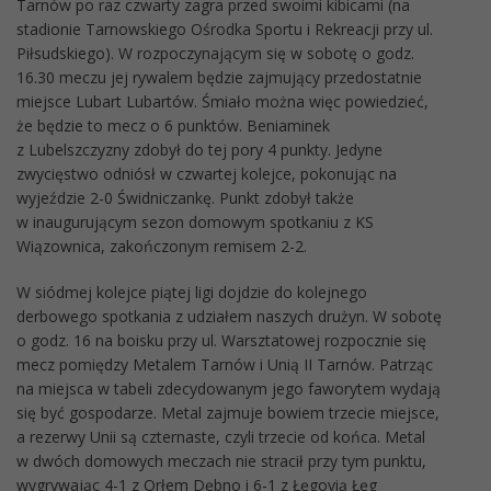
Tarnów po raz czwarty zagra przed swoimi kibicami (na
stadionie Tarnowskiego Ośrodka Sportu i Rekreacji przy ul.
Piłsudskiego). W rozpoczynającym się w sobotę o godz.
16.30 meczu jej rywalem będzie zajmujący przedostatnie
miejsce Lubart Lubartów. Śmiało można więc powiedzieć,
że będzie to mecz o 6 punktów. Beniaminek
z Lubelszczyzny zdobył do tej pory 4 punkty. Jedyne
zwycięstwo odniósł w czwartej kolejce, pokonując na
wyjeździe 2-0 Świdniczankę. Punkt zdobył także
w inaugurującym sezon domowym spotkaniu z KS
Wiązownica, zakończonym remisem 2-2.
W siódmej kolejce piątej ligi dojdzie do kolejnego
derbowego spotkania z udziałem naszych drużyn. W sobotę
o godz. 16 na boisku przy ul. Warsztatowej rozpocznie się
mecz pomiędzy Metalem Tarnów i Unią II Tarnów. Patrząc
na miejsca w tabeli zdecydowanym jego faworytem wydają
się być gospodarze. Metal zajmuje bowiem trzecie miejsce,
a rezerwy Unii są czternaste, czyli trzecie od końca. Metal
w dwóch domowych meczach nie stracił przy tym punktu,
wygrywając 4-1 z Orłem Dębno i 6-1 z Łęgovią Łęg