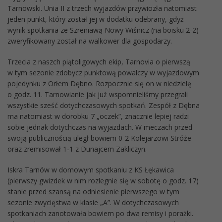
Tarnowski. Unia II z trzech wyjazdów przywiozła natomiast
jeden punkt, który został jej w dodatku odebrany, gdyż
wynik spotkania ze Szreniawą Nowy Wiśnicz (na boisku 2-2)
zweryfikowany został na walkower dla gospodarzy.
Trzecia z naszch piątoligowych ekip, Tarnovia o pierwszą
w tym sezonie zdobycz punktową powalczy w wyjazdowym
pojedynku z Orłem Dębno. Rozpocznie się on w niedzielę
o godz. 11. Tarnowianie jak już wspomnieliśmy przegrali
wszystkie sześć dotychczasowych spotkań. Zespół z Dębna
ma natomiast w dorobku 7 „oczek”, znacznie lepiej radzi
sobie jednak dotychczas na wyjazdach. W meczach przed
swoją publicznością uległ bowiem 0-2 Kolejarzowi Stróże
oraz zremisował 1-1 z Dunajcem Zakliczyn.
Iskra Tarnów w domowym spotkaniu z KS Łękawica
(pierwszy gwizdek w nim rozlegnie się w sobotę o godz. 17)
stanie przed szansą na odniesienie pierwszego w tym
sezonie zwycięstwa w klasie „A”. W dotychczasowych
spotkaniach zanotowała bowiem po dwa remisy i porażki.