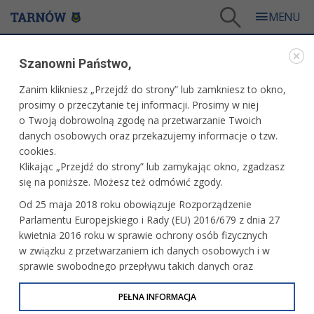
Tarnów
/
Dla mieszkańców
/
Aktualności
/
Sport
/
Prawie wszyscy zagrają w Tarnowie
Szanowni Państwo,
WARTO PRZECZYTAĆ
Zanim klikniesz „Przejdź do strony” lub zamkniesz to okno,
prosimy o przeczytanie tej informacji. Prosimy w niej
PRAWIE WSZYSCY ZAGRAJĄ W TARNOWIE
o Twoją dobrowolną zgodę na przetwarzanie Twoich
danych osobowych oraz przekazujemy informacje o tzw.
12.09.2024, 13:23
Redakcja tarnow.pl
cookies.
Klikając „Przejdź do strony” lub zamykając okno, zgadzasz
Podczas najbliższego weekendu większość naszych drużyn
się na poniższe. Możesz też odmówić zgody.
walczących o punkty w seniorskich ligach piłki nożnej
Od 25 maja 2018 roku obowiązuje Rozporządzenie
mężczyzn, zagra w Tarnowie. Jedynym wyjątkiem jest
Parlamentu Europejskiego i Rady (EU) 2016/679 z dnia 27
Tarnovia, którą w niedzielę czeka wyjazd do Dębna.
kwietnia 2016 roku w sprawie ochrony osób fizycznych
w związku z przetwarzaniem ich danych osobowych i w
sprawie swobodnego przepływu takich danych oraz
uchylenia dyrektywy 95/46/WE (określane jako RODO, GDPR
lub Ogólne Rozporządzenie o Ochronie Danych
PEŁNA INFORMACJA
Osobowych). Celem RODO jest ujednolicenie zasad