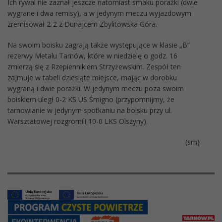
Ich rywal nie zaznał jeszcze natomiast smaku porażki (dwie
wygrane i dwa remisy), a w jedynym meczu wyjazdowym
zremisował 2-2 z Dunajcem Zbylitowska Góra.
Na swoim boisku zagrają także występujące w klasie „B”
rezerwy Metalu Tarnów, które w niedzielę o godz. 16
zmierzą się z Rzepiennikiem Strzyżewskim. Zespół ten
zajmuje w tabeli dziesiąte miejsce, mając w dorobku
wygraną i dwie porażki. W jedynym meczu poza swoim
boiskiem uległ 0-2 KS US Śmigno (przypomnijmy, że
tarnowianie w jedynym spotkaniu na boisku przy ul.
Warsztatowej rozgromili 10-0 LKS Olszyny).
(sm)