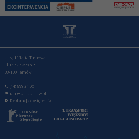
Urząd Miasta Tarnowa
ul. Mickiewicza 2
33-100 Tarnów
(14) 688 24 00
umt@umt.tarnow.pl
Deklaracja dostępności