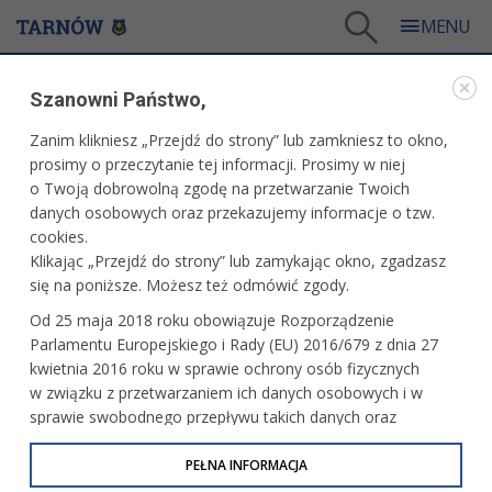
Tarnów
/
Dla mieszkańców
/
Galerie zdjęć
/
Edukacja
/
Galeria - Edukacja i Nauka 2025
Szanowni Państwo,
EDUKACJA
Zanim klikniesz „Przejdź do strony” lub zamkniesz to okno,
prosimy o przeczytanie tej informacji. Prosimy w niej
GALERIA - EDUKACJA I NAUKA 2025
o Twoją dobrowolną zgodę na przetwarzanie Twoich
danych osobowych oraz przekazujemy informacje o tzw.
cookies.
Spotkanie świąteczne i obchody 45-lecia
Klikając „Przejdź do strony” lub zamykając okno, zgadzasz
PP nr 26
się na poniższe. Możesz też odmówić zgody.
Od 25 maja 2018 roku obowiązuje Rozporządzenie
Parlamentu Europejskiego i Rady (EU) 2016/679 z dnia 27
35-lecie Specjalistycznej Poradni
kwietnia 2016 roku w sprawie ochrony osób fizycznych
Profilaktyczno-Terapeutycznej
w związku z przetwarzaniem ich danych osobowych i w
sprawie swobodnego przepływu takich danych oraz
uchylenia dyrektywy 95/46/WE (określane jako RODO, GDPR
lub Ogólne Rozporządzenie o Ochronie Danych
PEŁNA INFORMACJA
Obchody roku ks. prof. J. Tischnera. Gala
35-lecia szkół Tischnera w Tarnowie
Osobowych). Celem RODO jest ujednolicenie zasad