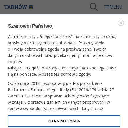
Tarnów
/
Dla mieszkańców
/
Galerie zdjęć
/
Miasto
/
Galeria - Miasto 2015
/
Szanowni Państwo,
Podsumowanie konkursów ekologicznych
Zanim klikniesz „Przejdź do strony” lub zamkniesz to okno,
WARTO ZOBACZYĆ
prosimy o przeczytanie tej informacji. Prosimy w niej
o Twoją dobrowolną zgodę na przetwarzanie Twoich
PODSUMOWANIE KONKURSÓW EKOLOGICZNYCH
danych osobowych oraz przekazujemy informacje o tzw.
cookies.
11 czerwca 2015 r.fot. tarnow.pl
Klikając „Przejdź do strony” lub zamykając okno, zgadzasz
się na poniższe. Możesz też odmówić zgody.
czytaj więcej
Od 25 maja 2018 roku obowiązuje Rozporządzenie
Parlamentu Europejskiego i Rady (EU) 2016/679 z dnia 27
kwietnia 2016 roku w sprawie ochrony osób fizycznych
w związku z przetwarzaniem ich danych osobowych i w
sprawie swobodnego przepływu takich danych oraz
uchylenia dyrektywy 95/46/WE (określane jako RODO, GDPR
lub Ogólne Rozporządzenie o Ochronie Danych
PEŁNA INFORMACJA
Osobowych). Celem RODO jest ujednolicenie zasad