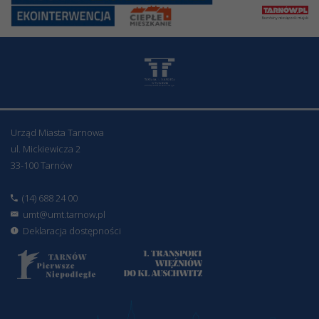
Urząd Miasta Tarnowa
ul. Mickiewicza 2
33-100 Tarnów
(14) 688 24 00
umt@umt.tarnow.pl
Deklaracja dostępności