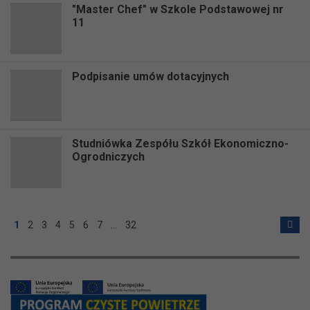
"Master Chef" w Szkole Podstawowej nr
11
Podpisanie umów dotacyjnych
Studniówka Zespółu Szkół Ekonomiczno-
Ogrodniczych
1
2
3
4
5
6
7
…
32