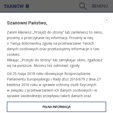
Tarnów
/
Dla mieszkańców
/
Galerie zdjęć
/
Miasto
/
Galeria - Miasto 2015
Szanowni Państwo,
MIASTO
Zanim klikniesz „Przejdź do strony” lub zamkniesz to okno,
prosimy o przeczytanie tej informacji. Prosimy w niej
GALERIA - MIASTO 2015
o Twoją dobrowolną zgodę na przetwarzanie Twoich
danych osobowych oraz przekazujemy informacje o tzw.
cookies.
Uhonorowanie pierwszych tarnowian
Klikając „Przejdź do strony” lub zamykając okno, zgadzasz
urodzonych w 2015 r.
się na poniższe. Możesz też odmówić zgody.
Od 25 maja 2018 roku obowiązuje Rozporządzenie
Parlamentu Europejskiego i Rady (EU) 2016/679 z dnia 27
Podpisanie umów z organizacjami
kwietnia 2016 roku w sprawie ochrony osób fizycznych
pozarządowymi
w związku z przetwarzaniem ich danych osobowych i w
sprawie swobodnego przepływu takich danych oraz
uchylenia dyrektywy 95/46/WE (określane jako RODO, GDPR
lub Ogólne Rozporządzenie o Ochronie Danych
PEŁNA INFORMACJA
Diecezjalny Opłatek Rzemieślniczy
Osobowych). Celem RODO jest ujednolicenie zasad