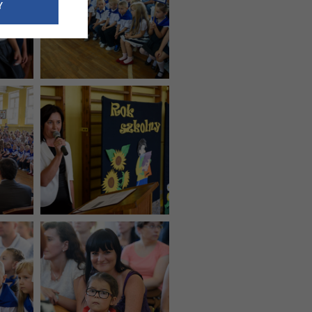
e dotyczące
Y
siedzibą
nie odbywać.