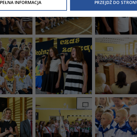
Inne/Polityka-Prywatnosci-RODO
, znajdziecie Państwo informacj
PEŁNA INFORMACJA
PRZEJDŹ DO STRON
nia Państwa danych osobowych przez
Urząd Miasta Tarnowa
z 
ewicza 2 33-100 Tarnów oraz zasady, na jakich będzie się to obec
nformacja nie wymaga od Państwa żadnych dodatkowych działań.