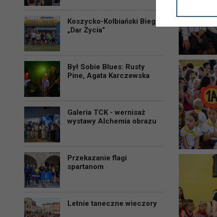
informacji/
przetwarza
Koszycko-Kolbiański Bieg
w ul. Micki
„Dar Życia”
Niniejsza i
Był Sobie Blues: Rusty
Pine, Agata Karczewska
Galeria TCK - wernisaż
wystawy Alchemia obrazu
Przekazanie flagi
spartanom
Letnie taneczne wieczory