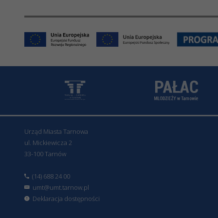
Urząd Miasta Tarnowa
ul. Mickiewicza 2
33-100 Tarnów
(14) 688 24 00
umt@umt.tarnow.pl
Deklaracja dostępności