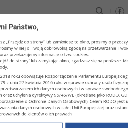
ni Państwo,
DLA FIRM I INWESTORÓW
TURYSTYKA I SPORT
KULTUR
esz „Przejdź do strony” lub zamkniesz to okno, prosimy o przeczy
 Prosimy w niej o Twoją dobrowolną zgodę na przetwarzanie Twoi
015
/
SP 18 - rozpoczęcie roku szkolnego
raz przekazujemy informacje o tzw. cookies.
zejdź do strony” lub zamykając okno, zgadzasz się na poniższe. M
ody.
 - ROZPOCZĘCIE ROKU SZKOLNEGO
2018 roku obowiązuje Rozporządzenie Parlamentu Europejskieg
79 z dnia 27 kwietnia 2016 roku w sprawie ochrony osób fizyczn
 r.fot. Paweł Topolski
 przetwarzaniem ich danych osobowych i w sprawie swobodneg
PRZECZYTAJ O ROZPOCZĘCIU ROKU SZKOLNEG
ch oraz uchylenia dyrektywy 95/46/WE (określane jako RODO, GD
orządzenie o Ochronie Danych Osobowych). Celem RODO jest uj
warzania danych osobowych w całej Unii Europejskiej oraz usta
ierowanych do klientów o ich prawach.
z powyższym, w zakładce
RODO
na stronie
https://www.tarnow.p