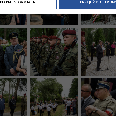
Inne/Polityka-Prywatnosci-RODO
, znajdziecie Państwo informacj
PEŁNA INFORMACJA
PRZEJDŹ DO STRON
nia Państwa danych osobowych przez
Urząd Miasta Tarnowa
z 
ewicza 2 33-100 Tarnów oraz zasady, na jakich będzie się to obec
nformacja nie wymaga od Państwa żadnych dodatkowych działań.