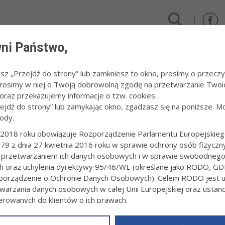
ni Państwo,
DLA FIRM I INWESTORÓW
TURYSTYKA I SPORT
KULTUR
esz „Przejdź do strony” lub zamkniesz to okno, prosimy o przeczy
 Prosimy w niej o Twoją dobrowolną zgodę na przetwarzanie Twoi
015
/
Zabawa - Wał Ruda - uroczystości rocznicowe akcji "III Most"
raz przekazujemy informacje o tzw. cookies.
zejdź do strony” lub zamykając okno, zgadzasz się na poniższe. M
ody.
 - WAŁ RUDA - UROCZYSTOŚCI ROCZNIC
2018 roku obowiązuje Rozporządzenie Parlamentu Europejskieg
79 z dnia 27 kwietnia 2016 roku w sprawie ochrony osób fizyczn
 przetwarzaniem ich danych osobowych i w sprawie swobodneg
r.fot. Paweł Topolski
ch oraz uchylenia dyrektywy 95/46/WE (określane jako RODO, GD
orządzenie o Ochronie Danych Osobowych). Celem RODO jest uj
warzania danych osobowych w całej Unii Europejskiej oraz usta
ierowanych do klientów o ich prawach.
z powyższym, w zakładce
RODO
na stronie
https://www.tarnow.p