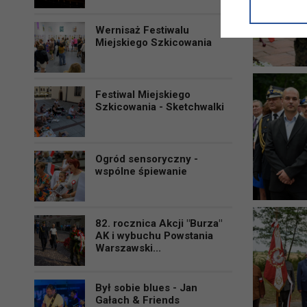
informacji/
przetwarza
Wernisaż Festiwalu
w ul. Micki
Miejskiego Szkicowania
Niniejsza i
Festiwal Miejskiego
Szkicowania - Sketchwalki
Ogród sensoryczny -
wspólne śpiewanie
82. rocznica Akcji "Burza"
AK i wybuchu Powstania
Warszawski...
Był sobie blues - Jan
Gałach & Friends