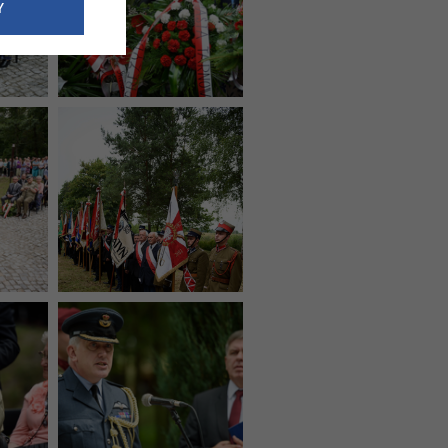
e dotyczące
Y
siedzibą
nie odbywać.