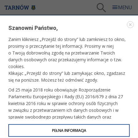
Tarnów
/
Dla mieszkańców
/
Galerie zdjęć
/
Miasto
/
Galeria - Miasto 2015
/
Szanowni Państwo,
Zakończenie kolonii młodzieży ukraińskiej "Wędrówki śladami przodków"
Zanim klikniesz „Przejdź do strony” lub zamkniesz to okno,
WARTO ZOBACZYĆ
prosimy o przeczytanie tej informacji. Prosimy w niej
o Twoją dobrowolną zgodę na przetwarzanie Twoich
ZAKOŃCZENIE KOLONII MŁODZIEŻY UKRAIŃSKIEJ
danych osobowych oraz przekazujemy informacje o tzw.
"WĘDRÓWKI ŚLADAMI PRZODKÓW"
cookies.
Klikając „Przejdź do strony” lub zamykając okno, zgadzasz
22 lipca 2015 r.fot. Paweł Topolski
się na poniższe. Możesz też odmówić zgody.
Od 25 maja 2018 roku obowiązuje Rozporządzenie
Parlamentu Europejskiego i Rady (EU) 2016/679 z dnia 27
kwietnia 2016 roku w sprawie ochrony osób fizycznych
w związku z przetwarzaniem ich danych osobowych i w
sprawie swobodnego przepływu takich danych oraz
uchylenia dyrektywy 95/46/WE (określane jako RODO, GDPR
lub Ogólne Rozporządzenie o Ochronie Danych
PEŁNA INFORMACJA
Osobowych). Celem RODO jest ujednolicenie zasad