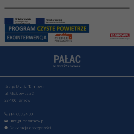
Urząd Miasta Tarnowa
ul. Mickiewicza 2
33-100 Tarnów
(14) 688 24 00
umt@umt.tarnow.pl
Deklaracja dostępności