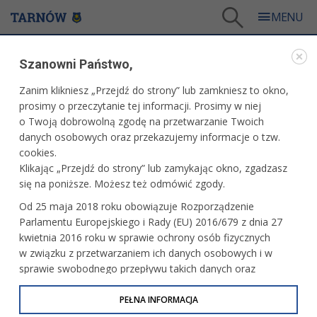
Tarnów
/
Dla mieszkańców
/
Galerie zdjęć
/
Miasto
/
Galeria - Miasto 2015
/
Szanowni Państwo,
"Zdearzenia" - Koncert Fisz Emade Tworzywo
Zanim klikniesz „Przejdź do strony” lub zamkniesz to okno,
WARTO ZOBACZYĆ
prosimy o przeczytanie tej informacji. Prosimy w niej
o Twoją dobrowolną zgodę na przetwarzanie Twoich
"ZDEARZENIA" - KONCERT FISZ EMADE
danych osobowych oraz przekazujemy informacje o tzw.
TWORZYWO
cookies.
Klikając „Przejdź do strony” lub zamykając okno, zgadzasz
27 czerwca 2015 r.fot. Kamil Wójcik
się na poniższe. Możesz też odmówić zgody.
Od 25 maja 2018 roku obowiązuje Rozporządzenie
Parlamentu Europejskiego i Rady (EU) 2016/679 z dnia 27
kwietnia 2016 roku w sprawie ochrony osób fizycznych
w związku z przetwarzaniem ich danych osobowych i w
sprawie swobodnego przepływu takich danych oraz
uchylenia dyrektywy 95/46/WE (określane jako RODO, GDPR
lub Ogólne Rozporządzenie o Ochronie Danych
PEŁNA INFORMACJA
Osobowych). Celem RODO jest ujednolicenie zasad