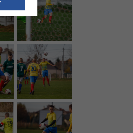
e dotyczące
Y
siedzibą
nie odbywać.