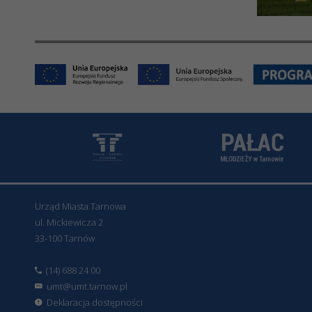
Urząd Miasta Tarnowa
ul. Mickiewicza 2
33-100 Tarnów
(14) 688 24 00
umt@umt.tarnow.pl
Deklaracja dostępności