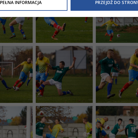
Inne/Polityka-Prywatnosci-RODO
, znajdziecie Państwo informacj
PEŁNA INFORMACJA
PRZEJDŹ DO STRON
nia Państwa danych osobowych przez
Urząd Miasta Tarnowa
z 
ewicza 2 33-100 Tarnów oraz zasady, na jakich będzie się to obec
nformacja nie wymaga od Państwa żadnych dodatkowych działań.