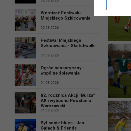
02.08.2026
informacji/
przetwarza
Wernisaż Festiwalu
w ul. Micki
Miejskiego Szkicowania
Niniejsza i
02.08.2026
Festiwal Miejskiego
Szkicowania - Sketchwalki
01.08.2026
Ogród sensoryczny -
wspólne śpiewanie
01.08.2026
82. rocznica Akcji "Burza"
AK i wybuchu Powstania
Warszawski...
01.08.2026
Był sobie blues - Jan
Gałach & Friends