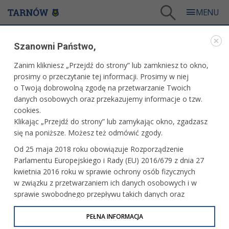
Tarnów
/
Dla mieszkańców
/
Galerie zdjęć
/
Sport
/
Galeria - Sport 2020
Szanowni Państwo,
SPORT
Zanim klikniesz „Przejdź do strony” lub zamkniesz to okno,
prosimy o przeczytanie tej informacji. Prosimy w niej
GALERIA - SPORT 2020
o Twoją dobrowolną zgodę na przetwarzanie Twoich
danych osobowych oraz przekazujemy informacje o tzw.
cookies.
Koszykówka juniorek: MKS Pałac
Klikając „Przejdź do strony” lub zamykając okno, zgadzasz
Młodzieży Tarnów - Wisła CanPack
się na poniższe. Możesz też odmówić zgody.
Kraków
Od 25 maja 2018 roku obowiązuje Rozporządzenie
Parlamentu Europejskiego i Rady (EU) 2016/679 z dnia 27
MUKS 1811 Unia Tarnów - MKS Bank
kwietnia 2016 roku w sprawie ochrony osób fizycznych
Spółdzielczy Limanowa
w związku z przetwarzaniem ich danych osobowych i w
sprawie swobodnego przepływu takich danych oraz
uchylenia dyrektywy 95/46/WE (określane jako RODO, GDPR
lub Ogólne Rozporządzenie o Ochronie Danych
PEŁNA INFORMACJA
UKS Jedynka Tarnów-CKIS Maraton
Krzeszowice
Osobowych). Celem RODO jest ujednolicenie zasad