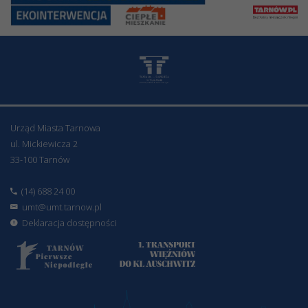
Urząd Miasta Tarnowa
ul. Mickiewicza 2
33-100 Tarnów
(14) 688 24 00
umt@umt.tarnow.pl
Deklaracja dostępności