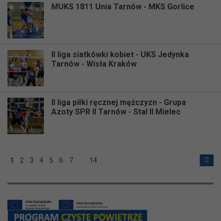
MUKS 1811 Unia Tarnów - MKS Gorlice
II liga siatkówki kobiet - UKS Jedynka
Tarnów - Wisła Kraków
II liga piłki ręcznej mężczyzn - Grupa
Azoty SPR II Tarnów - Stal II Mielec
1
2
3
4
5
6
7
…
14