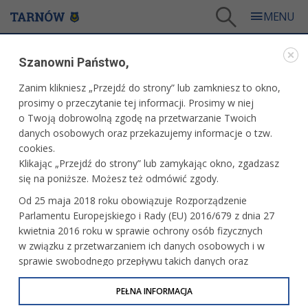
Tarnów
/
Dla mieszkańców
/
Galerie zdjęć
/
Sport
/
Galeria - Sport 2020
/
Szanowni Państwo,
Metal Tarnów - Unia Tarnów
Zanim klikniesz „Przejdź do strony” lub zamkniesz to okno,
WARTO ZOBACZYĆ
prosimy o przeczytanie tej informacji. Prosimy w niej
o Twoją dobrowolną zgodę na przetwarzanie Twoich
METAL TARNÓW - UNIA TARNÓW
danych osobowych oraz przekazujemy informacje o tzw.
cookies.
11.11.2020, 14:28
11 listopada 2020 r. fot. Artur Gawle
Klikając „Przejdź do strony” lub zamykając okno, zgadzasz
się na poniższe. Możesz też odmówić zgody.
PRZECZYTAJ O MECZU
Od 25 maja 2018 roku obowiązuje Rozporządzenie
Parlamentu Europejskiego i Rady (EU) 2016/679 z dnia 27
kwietnia 2016 roku w sprawie ochrony osób fizycznych
w związku z przetwarzaniem ich danych osobowych i w
sprawie swobodnego przepływu takich danych oraz
uchylenia dyrektywy 95/46/WE (określane jako RODO, GDPR
lub Ogólne Rozporządzenie o Ochronie Danych
PEŁNA INFORMACJA
Osobowych). Celem RODO jest ujednolicenie zasad