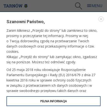
Tarnów
/
Dla mieszkańców
/
Środowisko
/
LIFE EKOMAŁOPOLSKA
/
Szanowni Państwo,
Doradca ds. klimatu i środowiska
Zanim klikniesz „Przejdź do strony” lub zamkniesz to okno,
LIFE EKOMAŁOPOLSKA
prosimy o przeczytanie tej informacji. Prosimy w niej
o Twoją dobrowolną zgodę na przetwarzanie Twoich
DORADCA DS. KLIMATU I ŚRODOWISKA
danych osobowych oraz przekazujemy informacje o tzw.
cookies.
Klikając „Przejdź do strony” lub zamykając okno, zgadzasz
się na poniższe. Możesz też odmówić zgody.
Od 25 maja 2018 roku obowiązuje Rozporządzenie
Parlamentu Europejskiego i Rady (EU) 2016/679 z dnia 27
kwietnia 2016 roku w sprawie ochrony osób fizycznych
w związku z przetwarzaniem ich danych osobowych i w
Od stycznia 2021 roku województwo małopolskie wraz
sprawie swobodnego przepływu takich danych oraz
z 27 Partnerami realizuje projekt zintegrowany LIFE-IP
uchylenia dyrektywy 95/46/WE (określane jako RODO, GDPR
EKOMAŁOPOLSKA „Wdrażanie Regionalnego Planu Działań
lub Ogólne Rozporządzenie o Ochronie Danych
PEŁNA INFORMACJA
dla Klimatu i Energii dla województwa małopolskiego”
Osobowych). Celem RODO jest ujednolicenie zasad