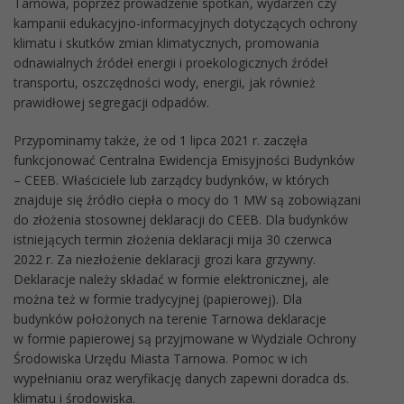
Tarnowa, poprzez prowadzenie spotkań, wydarzeń czy
kampanii edukacyjno-informacyjnych dotyczących ochrony
klimatu i skutków zmian klimatycznych, promowania
odnawialnych źródeł energii i proekologicznych źródeł
transportu, oszczędności wody, energii, jak również
prawidłowej segregacji odpadów.
Przypominamy także, że od 1 lipca 2021 r. zaczęła
funkcjonować Centralna Ewidencja Emisyjności Budynków
– CEEB. Właściciele lub zarządcy budynków, w których
znajduje się źródło ciepła o mocy do 1 MW są zobowiązani
do złożenia stosownej deklaracji do CEEB. Dla budynków
istniejących termin złożenia deklaracji mija 30 czerwca
2022 r. Za niezłożenie deklaracji grozi kara grzywny.
Deklaracje należy składać w formie elektronicznej, ale
można też w formie tradycyjnej (papierowej). Dla
budynków położonych na terenie Tarnowa deklaracje
w formie papierowej są przyjmowane w Wydziale Ochrony
Środowiska Urzędu Miasta Tarnowa. Pomoc w ich
wypełnianiu oraz weryfikację danych zapewni doradca ds.
klimatu i środowiska.