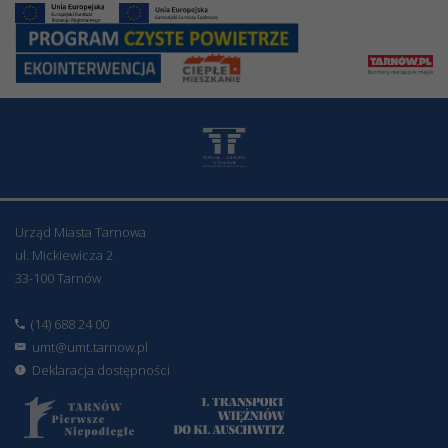
Urząd Miasta Tarnowa
ul. Mickiewicza 2
33-100 Tarnów
(14) 688 24 00
umt@umt.tarnow.pl
Deklaracja dostępności