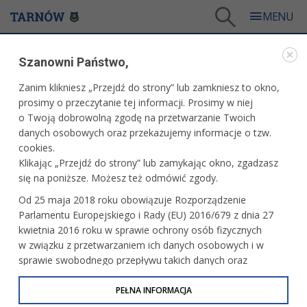
Tarnów
/
Dla mieszkańców
/
Środowisko
/
LIFE EKOMAŁOPOLSKA
/
Szanowni Państwo,
II nabór wniosków w programie „Innowacje dla Środowiska”
Zanim klikniesz „Przejdź do strony” lub zamkniesz to okno,
LIFE EKOMAŁOPOLSKA
prosimy o przeczytanie tej informacji. Prosimy w niej
o Twoją dobrowolną zgodę na przetwarzanie Twoich
II NABÓR WNIOSKÓW W PROGRAMIE „INNOWACJE
danych osobowych oraz przekazujemy informacje o tzw.
DLA ŚRODOWISKA”
cookies.
Klikając „Przejdź do strony” lub zamykając okno, zgadzasz
się na poniższe. Możesz też odmówić zgody.
Od 25 maja 2018 roku obowiązuje Rozporządzenie
Parlamentu Europejskiego i Rady (EU) 2016/679 z dnia 27
kwietnia 2016 roku w sprawie ochrony osób fizycznych
w związku z przetwarzaniem ich danych osobowych i w
sprawie swobodnego przepływu takich danych oraz
uchylenia dyrektywy 95/46/WE (określane jako RODO, GDPR
lub Ogólne Rozporządzenie o Ochronie Danych
PEŁNA INFORMACJA
Osobowych). Celem RODO jest ujednolicenie zasad
Do 6 listopada 2023 r. przedsiębiorcy mogą składać