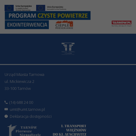
Urząd Miasta Tarnowa
ul. Mickiewicza 2
33-100 Tarnów
(14) 688 24 00
umt@umt.tarnow.pl
Deklaracja dostępności