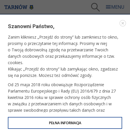
Tarnów
/
Dla mieszkańców
/
Urząd Miasta
/
Konsultacje społeczne
/
Szanowni Państwo,
Konsultacje społeczne - archiwum
/
Konsultacje społeczne projektu Planu Zrównoważonej Mobilności Miejskiej
Zanim klikniesz „Przejdź do strony” lub zamkniesz to okno,
prosimy o przeczytanie tej informacji. Prosimy w niej
KONSULTACJE SPOŁECZNE - ARCHIWUM
o Twoją dobrowolną zgodę na przetwarzanie Twoich
danych osobowych oraz przekazujemy informacje o tzw.
KONSULTACJE SPOŁECZNE PROJEKTU PLANU
cookies.
ZRÓWNOWAŻONEJ MOBILNOŚCI MIEJSKIEJ
Klikając „Przejdź do strony” lub zamykając okno, zgadzasz
się na poniższe. Możesz też odmówić zgody.
Od jutra do piątku, 13 maja odbywać będą się konsultacje
Od 25 maja 2018 roku obowiązuje Rozporządzenie
projektu Planu Zrównoważonej Mobilności Miejskiej dla
Parlamentu Europejskiego i Rady (EU) 2016/679 z dnia 27
Gminy Miasta Tarnowa. Mieszkańcy Tarnowa będą mieli
kwietnia 2016 roku w sprawie ochrony osób fizycznych
w tym czasie możliwość zgłaszania swoich uwag,
w związku z przetwarzaniem ich danych osobowych i w
wniosków i opinii do projektu Planu.
sprawie swobodnego przepływu takich danych oraz
uchylenia dyrektywy 95/46/WE (określane jako RODO, GDPR
Zgłaszać będzie je można podczas spotkań w formie
lub Ogólne Rozporządzenie o Ochronie Danych
PEŁNA INFORMACJA
zdalnej i stacjonarnej oraz za pośrednictwem poczty
Osobowych). Celem RODO jest ujednolicenie zasad