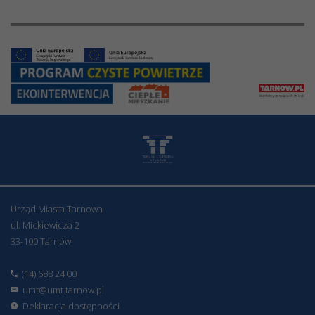
Urząd Miasta Tarnowa
ul. Mickiewicza 2
33-100 Tarnów
(14) 688 24 00
umt@umt.tarnow.pl
Deklaracja dostępności