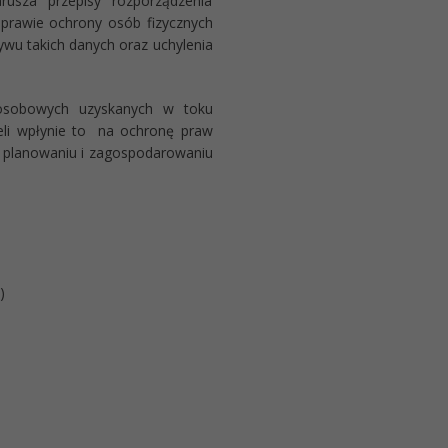
rusza przepisy rozporządzenia
sprawie ochrony osób fizycznych
wu takich danych oraz uchylenia
 osobowych uzyskanych w toku
eli wpłynie to na ochronę praw
 o planowaniu i zagospodarowaniu
)