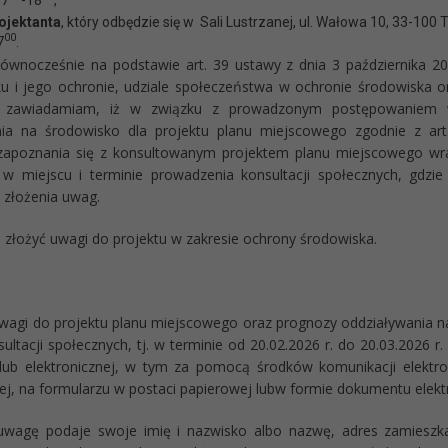
ojektanta
, który odbędzie się w Sali Lustrzanej, ul. Wałowa 10, 33-100 
00
7
.
ie na podstawie art. 39 ustawy z dnia 3 października 2008 r
u i jego ochronie, udziale społeczeństwa w ochronie środowiska 
 zawiadamiam, iż w związku z prowadzonym postępowaniem w 
nia na środowisko dla projektu planu miejscowego zgodnie z art
zapoznania się z konsultowanym projektem planu miejscowego wr
 w miejscu i terminie prowadzenia konsultacji społecznych, gdz
 złożenia uwag.
złożyć uwagi do projektu w zakresie ochrony środowiska.
rojektu planu miejscowego oraz prognozy oddziaływania na śr
ultacji społecznych, tj. w terminie od 20.02.2026 r. do 20.03.2026 
lub elektronicznej, w tym za pomocą środków komunikacji elektro
nej, na formularzu w postaci papierowej lubw formie dokumentu elekt
uwagę podaje swoje imię i nazwisko albo nazwę, adres zamieszkan