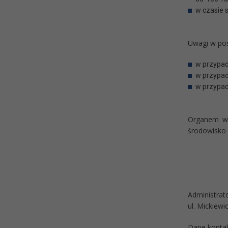
w czasie s
Uwagi w post
w przypad
w przypad
w przypad
Organem wł
środowisko 
Administra
ul. Mickiewi
Dane kontak