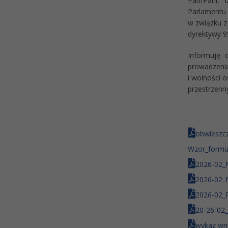
Pan/Pani, 
Parlamentu 
w związku z
dyrektywy 9
Informuję 
prowadzenia
i wolności 
przestrzenn
obwieszcz
Wzor_formul
2026-02_
2026-02_
2026-02_
20-26-02
wykaz wni