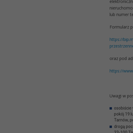
elektronicz
nieruchomoś
lub numer t
Formularz p
https://bip
przestrzenn
oraz pod ad
https://www
Uwagi w pos
osobiście
pokój 19 
Tarnów, p
drogą poc
33-100 Ta