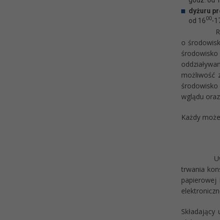
dyżuru pr
00
od 16
-1
Równocześn
o środowisk
środowisko
oddziaływa
możliwość 
środowisko
wglądu oraz
Każdy może 
Uwagi do p
trwania kons
papierowej 
elektronicz
Składający 