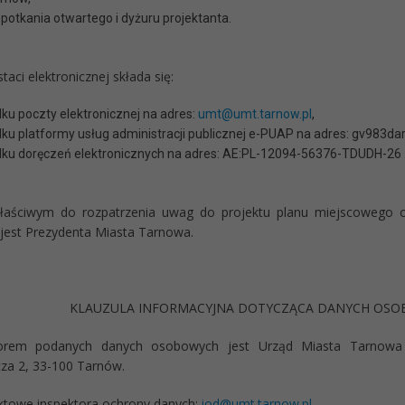
potkania otwartego i dyżuru projektanta.
aci elektronicznej składa się:
ku poczty elektronicznej na adres:
umt@umt.tarnow.pl
,
ku platformy usług administracji publicznej e-PUAP na adres: gv983dar
ku doręczeń elektronicznych na adres: AE:PL-12094-56376-TDUDH-26 
aściwym do rozpatrzenia uwag do projektu planu miejscowego o
jest Prezydenta Miasta Tarnowa.
KLAUZULA INFORMACYJNA DOTYCZĄCA DANYCH OS
torem podanych danych osobowych jest Urząd Miasta Tarnowa
cza 2, 33-100 Tarnów.
towe inspektora ochrony danych:
iod@umt.tarnow.pl
.