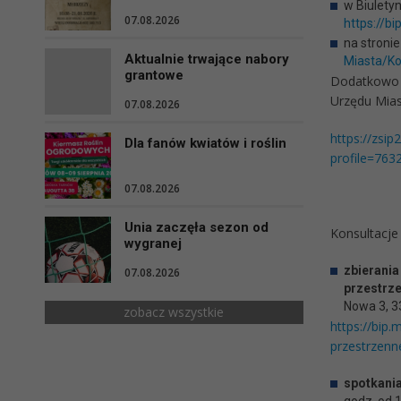
w Biuletyn
07.08.2026
https://b
na stroni
Aktualnie trwające nabory
Miasta/Ko
grantowe
Dodatkowo p
Urzędu Mias
07.08.2026
https://zsip
Dla fanów kwiatów i roślin
profile=76
07.08.2026
Unia zaczęła sezon od
Konsultacje
wygranej
zbierania
07.08.2026
przestrz
Nowa 3, 33
zobacz wszystkie
https://bip
przestrzenn
spotkani
godz. od 