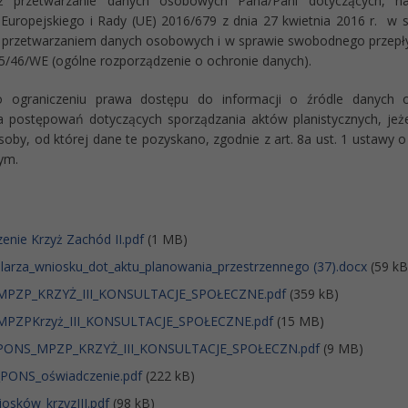
iż przetwarzanie danych osobowych Pana/Pani dotyczących, na
Europejskiego i Rady (UE) 2016/679 z dnia 27 kwietnia 2016 r. w 
 przetwarzaniem danych osobowych i w sprawie swobodnego przepły
5/46/WE (ogólne rozporządzenie o ochronie danych).
o ograniczeniu prawa dostępu do informacji o źródle danych
 postępowań dotyczących sporządzania aktów planistycznych, jeż
osoby, od której dane te pozyskano, zgodnie z art. 8a ust. 1 ustawy
ym.
enie Krzyż Zachód II.pdf
(1 MB)
arza_wniosku_dot_aktu_planowania_przestrzennego (37).docx
(59 kB
MPZP_KRZYŻ_III_KONSULTACJE_SPOŁECZNE.pdf
(359 kB)
MPZPKrzyż_III_KONSULTACJE_SPOŁECZNE.pdf
(15 MB)
PONS_MPZP_KRZYŻ_III_KONSULTACJE_SPOŁECZN.pdf
(9 MB)
_PONS_oświadczenie.pdf
(222 kB)
osków_krzyzIII.pdf
(98 kB)