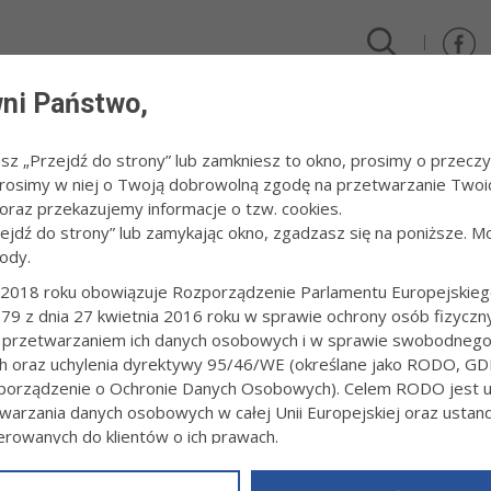
ni Państwo,
DLA FIRM I INWESTORÓW
TURYSTYKA I SPORT
KULTUR
esz „Przejdź do strony” lub zamkniesz to okno, prosimy o przeczy
 Prosimy w niej o Twoją dobrowolną zgodę na przetwarzanie Twoi
nsultacje społeczne - planowanie przestrzenne
/
OBWIESZCZENIE PREZYDENTA 
raz przekazujemy informacje o tzw. cookies.
zejdź do strony” lub zamykając okno, zgadzasz się na poniższe. M
ody.
SZCZENIE PREZYDENTA MIASTA TARN
2018 roku obowiązuje Rozporządzenie Parlamentu Europejskieg
79 z dnia 27 kwietnia 2016 roku w sprawie ochrony osób fizyczn
3:54
Redakcja tarnow.pl
 przetwarzaniem ich danych osobowych i w sprawie swobodneg
iu konsultacji społecznych projektu miejscowego planu zagospodar
ch oraz uchylenia dyrektywy 95/46/WE (określane jako RODO, GD
wa w rejonie ulic Sosnowej, Krzyskiej i Traktorowej – „Krzyż – Zach
orządzenie o Ochronie Danych Osobowych). Celem RODO jest uj
ia na środowisko.
warzania danych osobowych w całej Unii Europejskiej oraz usta
ierowanych do klientów o ich prawach.
e art. 17 pkt 11 ustawy z dnia 27 marca 2003 r. o planowaniu i zag
z powyższym, w zakładce
RODO
na stronie
https://www.tarnow.p
. poz. 1130 z późn. zm.), art. 54 ust. 2 i 3 ustawy z dnia 3 paźd