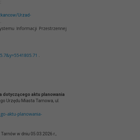
:
szkancow/Urzad-
.
stemu Informacji Przestrzennej
5.7&y=5541805.71
.
sma dotyczącego aktu planowania
go Urzędu Miasta Tarnowa, ul.
ego-aktu-planowania-
0 Tarnów w dniu 05.03.2026 r.,