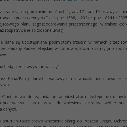
arzane są na podstawie art. 6 ust. 1, art. 17 i art. 19 ustawy z dn
owaniu przestrzennym (Dz. U. poz. 1688, z 2024 r. poz. 1824 i z 2025
ejscowego planu zagospodarowania przestrzennego, w trakcie któr
raz rozpatrywane są złożone uwagi.
ne dane są udostępniane podmiotom trzecim w ramach przepisów
przedkładany Radzie Miejskiej w Tarnowie, która rozstrzyga o spos
owy.
e będą przechowywane wieczyście.
zez Pana/Panią danych osobowych na wniosku i/lub uwadze j
rawa.
n/Pani prawo do żądania od administratora dostępu do danych
a przetwarzania lub o prawie do wniesienia sprzeciwu wobec prze
a danych.
 Panu/Pani także prawo wniesienia skargi do Prezesa Urzędu Ochr