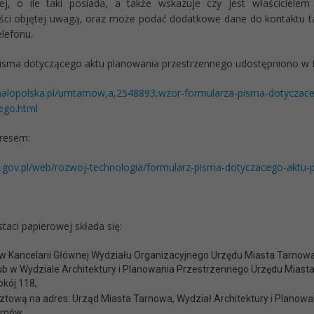
nej, o ile taki posiada, a także wskazuje czy jest właściciele
ci objętej uwagą, oraz może podać dodatkowe dane do kontaktu ta
elefonu.
isma dotyczącego aktu planowania przestrzennego udostępniono w Biu
.malopolska.pl/umtarnow,a,2548893,wzor-formularza-pisma-dotyczac
ego.html
resem:
.gov.pl/web/rozwoj-technologia/formularz-pisma-dotyczacego-aktu-
taci papierowej składa się:
 w Kancelarii Głównej Wydziału Organizacyjnego Urzędu Miasta Tarnowa,
lub w Wydziale Architektury i Planowania Przestrzennego Urzędu Miasta
okój 118,
ztową na adres: Urząd Miasta Tarnowa, Wydział Architektury i Planowan
rnów,