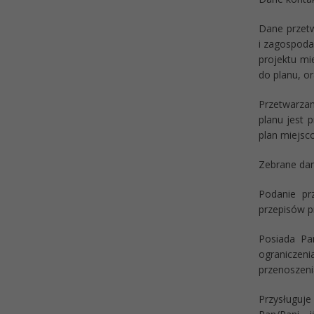
Dane przetw
i zagospodar
projektu mi
do planu, o
Przetwarza
planu jest 
plan miejsc
Zebrane dan
Podanie pr
przepisów p
Posiada Pa
ograniczeni
przenoszeni
Przysługuje