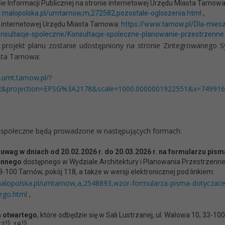
ie Informacji Publicznej na stronie internetowej Urzędu Miasta Tarnowa
ip.malopolska.pl/umtarnow,m,272582,pozostale-ogloszenia.html
,
e internetowej Urzędu Miasta Tarnowa:
https://www.tarnow.pl/Dla-mie
nsultacje-spoleczne/Konsultacje-spoleczne-planowanie-przestrzenne
rojekt planu zostanie udostępniony na stronie Zintegrowanego Sy
ta Tarnowa:
2.umt.tarnow.pl/?
32&projection=EPSG%3A2178&scale=1000.0000001922551&x=749916
 społeczne będą prowadzone w następujących formach:
 uwag w dniach od 20.02.2026 r. do 20.03.2026 r. na formularzu pi
ennego
dostępnego w Wydziale Architektury i Planowania Przestrzenne
-100 Tarnów, pokój 118, a także w wersji elektronicznej pod linkiem:
.malopolska.pl/umtarnow,a,2548893,wzor-formularza-pisma-dotyczac
ego.html
,
a otwartego
, które odbędzie się w Sali Lustrzanej, ul. Wałowa 10, 33-10
15
15
17
-18
,