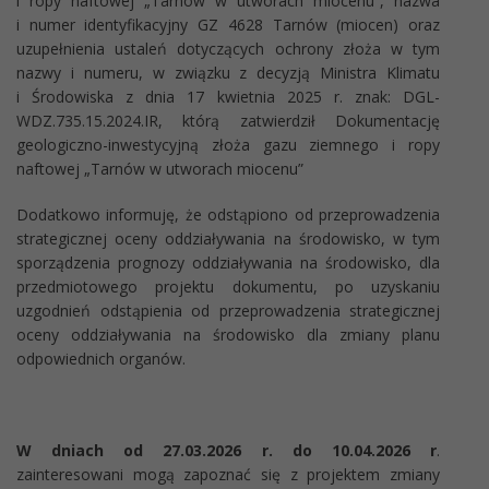
i ropy naftowej „Tarnów w utworach miocenu”, nazwa
i numer identyfikacyjny GZ 4628 Tarnów (miocen) oraz
uzupełnienia ustaleń dotyczących ochrony złoża w tym
nazwy i numeru, w związku z decyzją Ministra Klimatu
i Środowiska z dnia 17 kwietnia 2025 r. znak: DGL-
WDZ.735.15.2024.IR, którą zatwierdził Dokumentację
geologiczno-inwestycyjną złoża gazu ziemnego i ropy
naftowej „Tarnów w utworach miocenu”
Dodatkowo informuję, że odstąpiono od przeprowadzenia
strategicznej oceny oddziaływania na środowisko, w tym
sporządzenia prognozy oddziaływania na środowisko, dla
przedmiotowego projektu dokumentu, po uzyskaniu
uzgodnień odstąpienia od przeprowadzenia strategicznej
oceny oddziaływania na środowisko dla zmiany planu
odpowiednich organów.
W dniach od 27.03.2026 r. do 10.04.2026 r
.
zainteresowani mogą zapoznać się z projektem zmiany