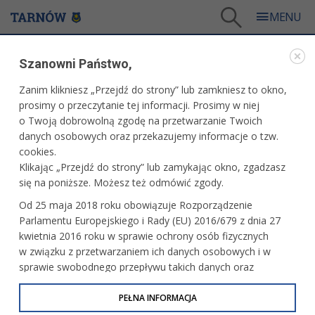
Tarnów
/
Dla mieszkańców
/
Urząd Miasta
/
Konsultacje społeczne
/
Szanowni Państwo,
Konsultacje społeczne - planowanie przestrzenne
/
OGŁOSZENIE PREZYDENTA MIASTA TARNOWA
Zanim klikniesz „Przejdź do strony” lub zamkniesz to okno,
prosimy o przeczytanie tej informacji. Prosimy w niej
WARTO PRZECZYTAĆ
o Twoją dobrowolną zgodę na przetwarzanie Twoich
danych osobowych oraz przekazujemy informacje o tzw.
OGŁOSZENIE PREZYDENTA MIASTA TARNOWA
cookies.
Klikając „Przejdź do strony” lub zamykając okno, zgadzasz
26.03.2026, 10:56
Redakcja tarnow.pl
się na poniższe. Możesz też odmówić zgody.
o rozpoczęciu konsultacji społecznych projektu zmiany
Od 25 maja 2018 roku obowiązuje Rozporządzenie
miejscowego planu zagospodarowania przestrzennego
Parlamentu Europejskiego i Rady (EU) 2016/679 z dnia 27
w obszarze miasta Tarnowa w rejonie ul. Tuchowskiej, linii
kwietnia 2016 roku w sprawie ochrony osób fizycznych
kolejowej nr 96 Tarnów-Leluchów oraz drogi krajowej nr
w związku z przetwarzaniem ich danych osobowych i w
94, z zastosowaniem postępowania uproszczonego
sprawie swobodnego przepływu takich danych oraz
uchylenia dyrektywy 95/46/WE (określane jako RODO, GDPR
Na podstawie art. 27b ust. 4 pkt 4 lit. d ustawy z dnia 27
lub Ogólne Rozporządzenie o Ochronie Danych
PEŁNA INFORMACJA
marca 2003 r. o planowaniu i zagospodarowaniu
Osobowych). Celem RODO jest ujednolicenie zasad