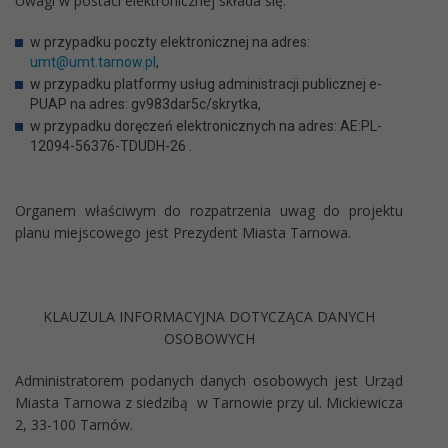
Uwagi w postaci elektronicznej składa się:
w przypadku poczty elektronicznej na adres:
umt@umt.tarnow.pl
,
w przypadku platformy usług administracji publicznej e-
PUAP na adres: gv983dar5c/skrytka,
w przypadku doręczeń elektronicznych na adres: AE:PL-
12094-56376-TDUDH-26 .
Organem właściwym do rozpatrzenia uwag do projektu
planu miejscowego jest Prezydent Miasta Tarnowa.
KLAUZULA INFORMACYJNA DOTYCZĄCA DANYCH
OSOBOWYCH
Administratorem podanych danych osobowych jest Urząd
Miasta Tarnowa z siedzibą w Tarnowie przy ul. Mickiewicza
2, 33-100 Tarnów.