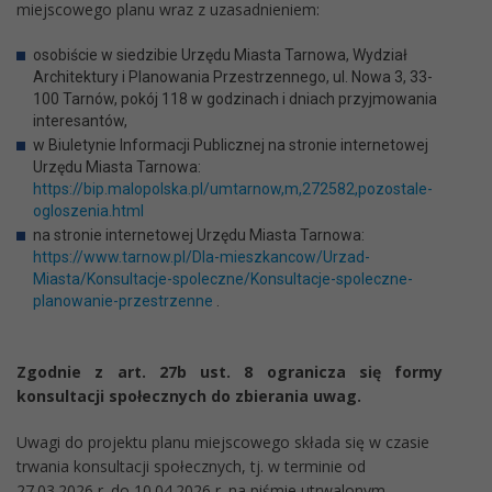
miejscowego planu wraz z uzasadnieniem:
osobiście w siedzibie Urzędu Miasta Tarnowa, Wydział
Architektury i Planowania Przestrzennego, ul. Nowa 3, 33-
100 Tarnów, pokój 118 w godzinach i dniach przyjmowania
interesantów,
w Biuletynie Informacji Publicznej na stronie internetowej
Urzędu Miasta Tarnowa:
https://bip.malopolska.pl/umtarnow,m,272582,pozostale-
ogloszenia.html
na stronie internetowej Urzędu Miasta Tarnowa:
https://www.tarnow.pl/Dla-mieszkancow/Urzad-
Miasta/Konsultacje-spoleczne/Konsultacje-spoleczne-
planowanie-przestrzenne
.
Zgodnie z art. 27b ust. 8 ogranicza się formy
konsultacji społecznych do zbierania uwag.
Uwagi do projektu planu miejscowego składa się w czasie
trwania konsultacji społecznych, tj. w terminie od
27.03.2026 r. do 10.04.2026 r. na piśmie utrwalonym