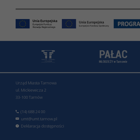
Urząd Miasta Tarnowa
ul. Mickiewicza 2
33-100 Tarnów
(14) 688 24 00
umt@umt.tarnow.pl
Deklaracja dostępności