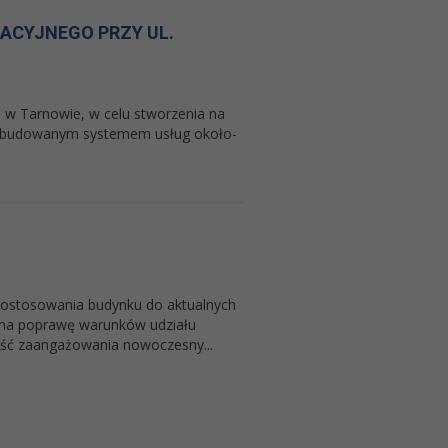
CYJNEGO PRZY UL.
 w Tarnowie, w celu stworzenia na
rozbudowanym systemem usług około-
dostosowania budynku do aktualnych
i na poprawę warunków udziału
ość zaangażowania nowoczesny...