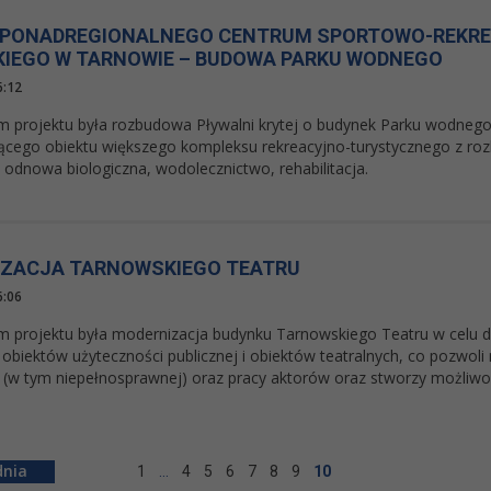
PONADREGIONALNEGO CENTRUM SPORTOWO-REKREA
KIEGO W TARNOWIE – BUDOWA PARKU WODNEGO
6:12
 projektu była rozbudowa Pływalni krytej o budynek Parku wodnego
ejącego obiektu większego kompleksu rekreacyjno-turystycznego z 
 odnowa biologiczna, wodolecznictwo, rehabilitacja.
ZACJA TARNOWSKIEGO TEATRU
6:06
 projektu była modernizacja budynku Tarnowskiego Teatru w celu 
obiektów użyteczności publicznej i obiektów teatralnych, co pozwol
i (w tym niepełnosprawnej) oraz pracy aktorów oraz stworzy możliw
1
…
4
5
6
7
8
9
10