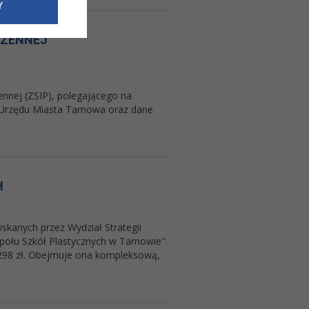
e dotyczące
Y
siedzibą
nie odbywać.
RZENNEJ
nnej (ZSIP), polegającego na
 Urzędu Miasta Tarnowa oraz dane
H
skanych przez Wydział Strategii
ołu Szkół Plastycznych w Tarnowie".
.298 zł. Obejmuje ona kompleksową,