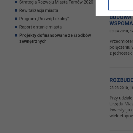
informacji/
Strategia Rozwoju Miasta Tarnów 2020
przetwarza
Rewitalizacja miasta
w ul. Micki
BUDOWA 
Program „Rozwój Lokalny”
Niniejsza i
WSPOMAG
Raport o stanie miasta
09.04.2010, 1
Projekty dofinansowane ze środków
Przedmiotem
zewnętrznych
połączeniu 
z jednostek
ROZBUDO
23.03.2010, 1
Przy udzial
Urzędu Mias
Inwestycja 
wieloetapow