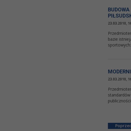
BUDOWA 
PIŁSUDS
23.03.2010, 1
Przedmiotem
bazie istni
sportowych:
MODERNI
23.03.2010, 1
Przedmiotem
standardów 
publicznośc