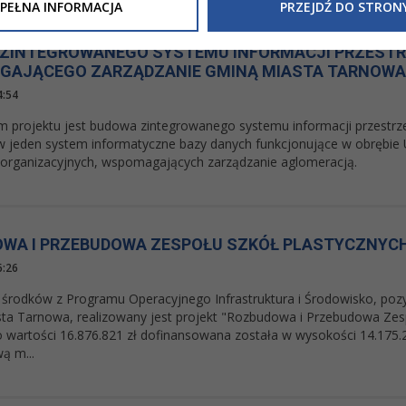
Inne/Polityka-Prywatnosci-RODO
, znajdziecie Państwo informacj
PEŁNA INFORMACJA
PRZEJDŹ DO STRON
nia Państwa danych osobowych przez
Urząd Miasta Tarnowa
z 
ewicza 2 33-100 Tarnów oraz zasady, na jakich będzie się to obec
ZINTEGROWANEGO SYSTEMU INFORMACJI PRZEST
nformacja nie wymaga od Państwa żadnych dodatkowych działań.
AJĄCEGO ZARZĄDZANIE GMINĄ MIASTA TARNOWA
4:54
 projektu jest budowa zintegrowanego systemu informacji przestrze
w jeden system informatyczne bazy danych funkcjonujące w obrębie
 organizacyjnych, wspomagających zarządzanie aglomeracją.
WA I PRZEBUDOWA ZESPOŁU SZKÓŁ PLASTYCZNYC
6:26
e środków z Programu Operacyjnego Infrastruktura i Środowisko, pozy
ta Tarnowa, realizowany jest projekt "Rozbudowa i Przebudowa Zesp
o wartości 16.876.821 zł dofinansowana została w wysokości 14.175
ą m...