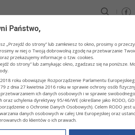
ni Państwo,
DLA FIRM I INWESTORÓW
TURYSTYKA I SPORT
KULTUR
esz „Przejdź do strony” lub zamkniesz to okno, prosimy o przeczy
 Prosimy w niej o Twoją dobrowolną zgodę na przetwarzanie Twoi
trznych
raz przekazujemy informacje o tzw. cookies.
zejdź do strony” lub zamykając okno, zgadzasz się na poniższe. M
ody.
KTY DOFINANSOWANE ZE ŚRODKÓW 
2018 roku obowiązuje Rozporządzenie Parlamentu Europejskieg
79 z dnia 27 kwietnia 2016 roku w sprawie ochrony osób fizyczn
POŁĄCZENIA AUTOSTRADY A4 (WĘZEŁ KRZYŻ) Z DR
 przetwarzaniem ich danych osobowych i w sprawie swobodneg
5:23
ch oraz uchylenia dyrektywy 95/46/WE (określane jako RODO, GD
orządzenie o Ochronie Danych Osobowych). Celem RODO jest uj
u 2012 roku Gmina Miasta Tarnowa zakończyła realizację zadania pn.
 Krzyż autostrady A4” będącego jednocześnie IV etapem realizowane
warzania danych osobowych w całej Unii Europejskiej oraz usta
„Budowa połączenia autostrady A4 (węzeł Krzyż) z drogą wojewódz
ierowanych do klientów o ich prawach.
ego Funduszu R...
z powyższym, w zakładce
RODO
na stronie
https://www.tarnow.p