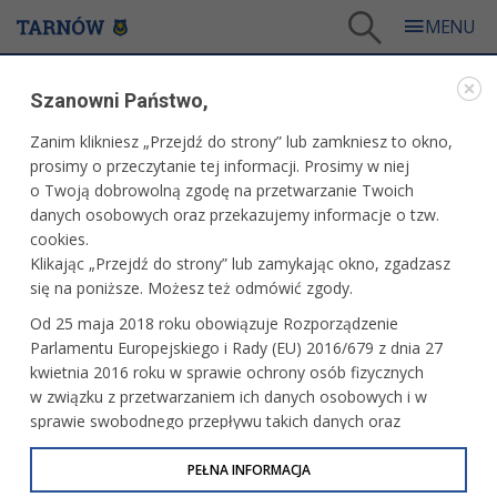
Tarnów
/
Miasto
/
Samorząd
/
Patronaty prezydenta
/
Szanowni Państwo,
12.06.2026 r. - „Tarnów ma głos” – IX edycja
Zanim klikniesz „Przejdź do strony” lub zamkniesz to okno,
WARTO PRZECZYTAĆ
prosimy o przeczytanie tej informacji. Prosimy w niej
o Twoją dobrowolną zgodę na przetwarzanie Twoich
12.06.2026 R. - „TARNÓW MA GŁOS” – IX EDYCJA
danych osobowych oraz przekazujemy informacje o tzw.
cookies.
13.05.2026, 08:28
Redakcja tarnow.pl
Klikając „Przejdź do strony” lub zamykając okno, zgadzasz
się na poniższe. Możesz też odmówić zgody.
Miejsce: Pałac Młodzieży w Tarnowie
Od 25 maja 2018 roku obowiązuje Rozporządzenie
Koncert galowy: Amfiteatr Letni
Parlamentu Europejskiego i Rady (EU) 2016/679 z dnia 27
kwietnia 2016 roku w sprawie ochrony osób fizycznych
w związku z przetwarzaniem ich danych osobowych i w
sprawie swobodnego przepływu takich danych oraz
uchylenia dyrektywy 95/46/WE (określane jako RODO, GDPR
lub Ogólne Rozporządzenie o Ochronie Danych
PEŁNA INFORMACJA
Osobowych). Celem RODO jest ujednolicenie zasad