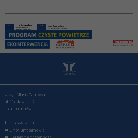
Urząd Miasta Tarnowa
ul. Mickiewicza 2
33-100 Tarnów
(14) 688 24 00
umt@umt.tarnow.pl
Deklaracja dostępności