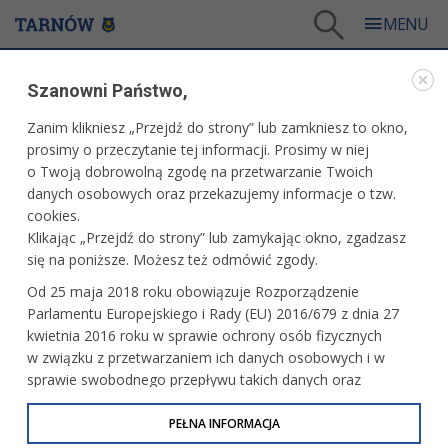
Tarnów
/
Miasto
/
Samorząd
/
Rada Miejska
/
Komisje Rady Miejskiej 2018-2023
/
Szanowni Państwo,
Komisja Rewizyjna Rady Miejskiej w Tarnowie
Zanim klikniesz „Przejdź do strony” lub zamkniesz to okno,
KOMISJE RADY MIEJSKIEJ 2018-2023
prosimy o przeczytanie tej informacji. Prosimy w niej
o Twoją dobrowolną zgodę na przetwarzanie Twoich
KOMISJA REWIZYJNA RADY MIEJSKIEJ W
danych osobowych oraz przekazujemy informacje o tzw.
TARNOWIE
cookies.
Klikając „Przejdź do strony” lub zamykając okno, zgadzasz
Skład komisji:
się na poniższe. Możesz też odmówić zgody.
Od 25 maja 2018 roku obowiązuje Rozporządzenie
Anna Krakowska - przewodnicząca Komisji
Parlamentu Europejskiego i Rady (EU) 2016/679 z dnia 27
Grażyna Barwacz
kwietnia 2016 roku w sprawie ochrony osób fizycznych
Sebastian Stepek
w związku z przetwarzaniem ich danych osobowych i w
Grzegorz Światłowski
sprawie swobodnego przepływu takich danych oraz
Mirosław Biedroń
uchylenia dyrektywy 95/46/WE (określane jako RODO, GDPR
lub Ogólne Rozporządzenie o Ochronie Danych
PEŁNA INFORMACJA
Przedmiotem działania Komisji Rewizyjnej jest kontrola
Osobowych). Celem RODO jest ujednolicenie zasad