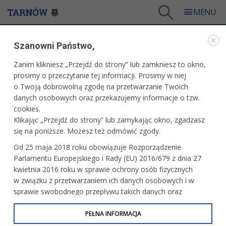
Tarnów
/
Turystyka i sport
/
ENOTarnowskie
/
o projekcie EnoTarnowskie
Szanowni Państwo,
ENOTARNOWSKIE
Zanim klikniesz „Przejdź do strony” lub zamkniesz to okno,
prosimy o przeczytanie tej informacji. Prosimy w niej
O PROJEKCIE ENOTARNOWSKIE
o Twoją dobrowolną zgodę na przetwarzanie Twoich
danych osobowych oraz przekazujemy informacje o tzw.
cookies.
Klikając „Przejdź do strony” lub zamykając okno, zgadzasz
się na poniższe. Możesz też odmówić zgody.
PROJEKT:
„Rozwój oferty turystycznej Aglomeracji
Tarnowskiej w oparciu o markę EnoTarnowskie”
Od 25 maja 2018 roku obowiązuje Rozporządzenie
dofinansowany w ramach Programu
Fundusze
Parlamentu Europejskiego i Rady (EU) 2016/679 z dnia 27
Europejskie dla Małopolski 2021-2027
,
kwietnia 2016 roku w sprawie ochrony osób fizycznych
Priorytet
7 Fundusze europejskie dla wspólnot
w związku z przetwarzaniem ich danych osobowych i w
lokalnych
, Działanie
7.2 ZIT - Wsparcie oddolnych
sprawie swobodnego przepływu takich danych oraz
inicjatyw na obszarach miejskich
, Typ projektu
C.
uchylenia dyrektywy 95/46/WE (określane jako RODO, GDPR
Oferta turystyczna
.
lub Ogólne Rozporządzenie o Ochronie Danych
PEŁNA INFORMACJA
Osobowych). Celem RODO jest ujednolicenie zasad