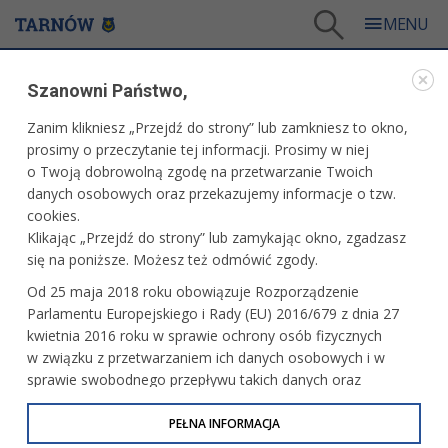
Tarnów
/
Turystyka i sport
/
Sportowy Tarnów
Szanowni Państwo,
TURYSTYKA I SPORT
Zanim klikniesz „Przejdź do strony” lub zamkniesz to okno,
prosimy o przeczytanie tej informacji. Prosimy w niej
SPORTOWY TARNÓW
o Twoją dobrowolną zgodę na przetwarzanie Twoich
danych osobowych oraz przekazujemy informacje o tzw.
cookies.
Klikając „Przejdź do strony” lub zamykając okno, zgadzasz
się na poniższe. Możesz też odmówić zgody.
Obiekty sportowe
Wykaz organizacji sportowych
Od 25 maja 2018 roku obowiązuje Rozporządzenie
Przydatne linki
Parlamentu Europejskiego i Rady (EU) 2016/679 z dnia 27
Tarnów na lato
kwietnia 2016 roku w sprawie ochrony osób fizycznych
w związku z przetwarzaniem ich danych osobowych i w
sprawie swobodnego przepływu takich danych oraz
uchylenia dyrektywy 95/46/WE (określane jako RODO, GDPR
lub Ogólne Rozporządzenie o Ochronie Danych
PEŁNA INFORMACJA
Osobowych). Celem RODO jest ujednolicenie zasad