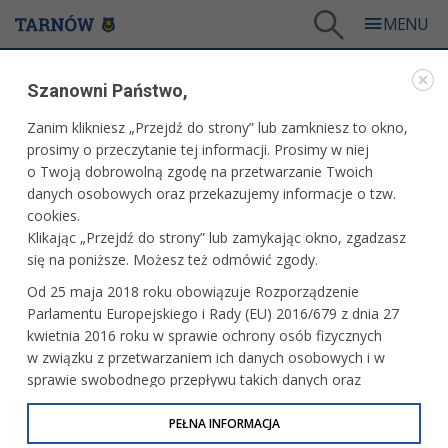
Tarnów
/
Więcej informacji
/
Bądź na bieżąco
/
Miesięcznik Tarnów.pl
Szanowni Państwo,
BĄDŹ NA BIEŻĄCO
Zanim klikniesz „Przejdź do strony” lub zamkniesz to okno,
prosimy o przeczytanie tej informacji. Prosimy w niej
MIESIĘCZNIK TARNÓW.PL
o Twoją dobrowolną zgodę na przetwarzanie Twoich
danych osobowych oraz przekazujemy informacje o tzw.
Numer 135
cookies.
Klikając „Przejdź do strony” lub zamykając okno, zgadzasz
się na poniższe. Możesz też odmówić zgody.
Od 25 maja 2018 roku obowiązuje Rozporządzenie
Numer 134
Parlamentu Europejskiego i Rady (EU) 2016/679 z dnia 27
kwietnia 2016 roku w sprawie ochrony osób fizycznych
w związku z przetwarzaniem ich danych osobowych i w
sprawie swobodnego przepływu takich danych oraz
uchylenia dyrektywy 95/46/WE (określane jako RODO, GDPR
Numer 133
lub Ogólne Rozporządzenie o Ochronie Danych
PEŁNA INFORMACJA
Osobowych). Celem RODO jest ujednolicenie zasad