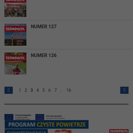
NUMER 127
NUMER 126
1
2
3
4
5
6
7
…
16