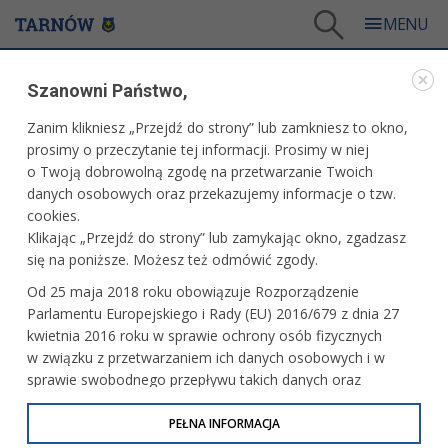
Tarnów
/
eUrząd
/
Podatki
/
Podatek dochodowy
Szanowni Państwo,
PODATKI
Zanim klikniesz „Przejdź do strony” lub zamkniesz to okno,
prosimy o przeczytanie tej informacji. Prosimy w niej
PODATEK DOCHODOWY
o Twoją dobrowolną zgodę na przetwarzanie Twoich
danych osobowych oraz przekazujemy informacje o tzw.
cookies.
Klikając „Przejdź do strony” lub zamykając okno, zgadzasz
się na poniższe. Możesz też odmówić zgody.
Od 25 maja 2018 roku obowiązuje Rozporządzenie
Parlamentu Europejskiego i Rady (EU) 2016/679 z dnia 27
kwietnia 2016 roku w sprawie ochrony osób fizycznych
w związku z przetwarzaniem ich danych osobowych i w
sprawie swobodnego przepływu takich danych oraz
uchylenia dyrektywy 95/46/WE (określane jako RODO, GDPR
lub Ogólne Rozporządzenie o Ochronie Danych
PEŁNA INFORMACJA
Osobowych). Celem RODO jest ujednolicenie zasad