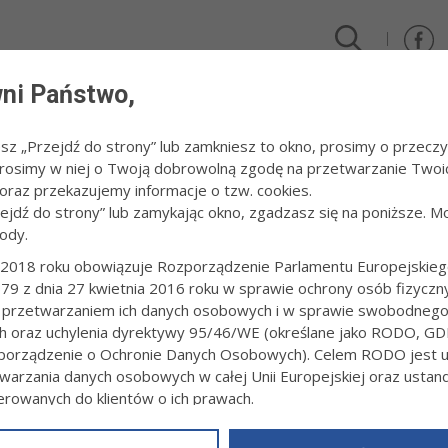
ni Państwo,
DLA FIRM I INWESTORÓW
TURYSTYKA I SPORT
KULTUR
esz „Przejdź do strony” lub zamkniesz to okno, prosimy o przeczy
 Prosimy w niej o Twoją dobrowolną zgodę na przetwarzanie Twoi
raz przekazujemy informacje o tzw. cookies.
zejdź do strony” lub zamykając okno, zgadzasz się na poniższe. M
ody.
CJA
2018 roku obowiązuje Rozporządzenie Parlamentu Europejskieg
79 z dnia 27 kwietnia 2016 roku w sprawie ochrony osób fizyczn
 SPOTKAŁ SIĘ Z PRZEDSTAWICIELAMI UTW PRZY MW
 przetwarzaniem ich danych osobowych i w sprawie swobodneg
4:37
ch oraz uchylenia dyrektywy 95/46/WE (określane jako RODO, GD
orządzenie o Ochronie Danych Osobowych). Celem RODO jest uj
Donald Tusk spotkał się w Szczawnicy z przedstawicielami słuchaczy
wskiego Uniwersytetu przy Małopolskiej Wyższej Szkole Ekonomiczne
warzania danych osobowych w całej Unii Europejskiej oraz usta
ierowanych do klientów o ich prawach.
z powyższym, w zakładce
RODO
na stronie
https://www.tarnow.p