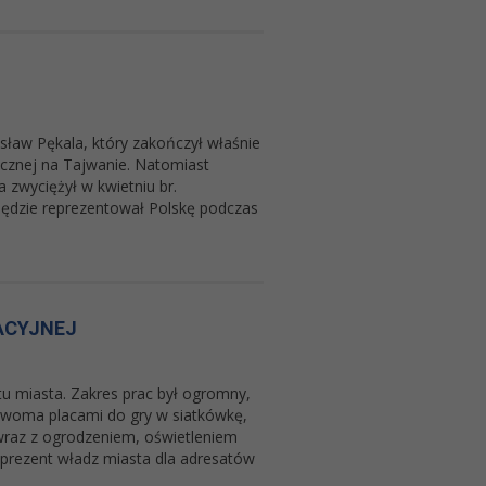
ław Pękala, który zakończył właśnie
icznej na Tajwanie. Natomiast
zwyciężył w kwietniu br.
będzie reprezentował Polskę podczas
ACYJNEJ
tu miasta. Zakres prac był ogromny,
dwoma placami do gry w siatkówkę,
wraz z ogrodzeniem, oświetleniem
 prezent władz miasta dla adresatów