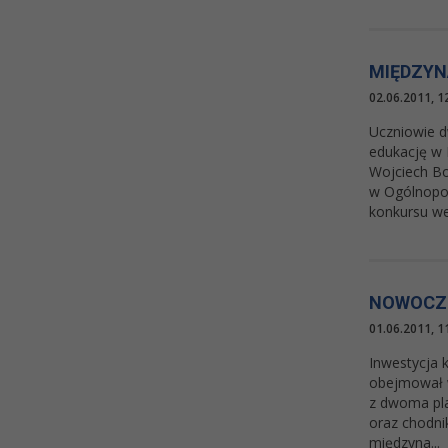
MIĘDZYN
02.06.2011, 1
Uczniowie d
edukację w 
Wojciech Bo
w Ogólnopol
konkursu we
NOWOCZE
01.06.2011, 1
Inwestycja 
obejmował w
z dwoma pla
oraz chodni
międzyna...