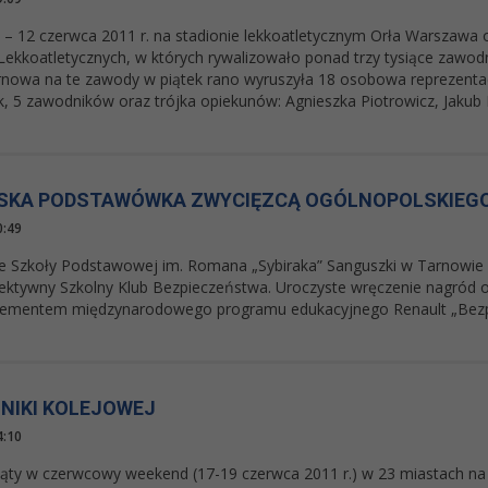
 – 12 czerwca 2011 r. na stadionie lekkoatletycznym Orła Warszawa od
ekkoatletycznych, w których rywalizowało ponad trzy tysiące zawodn
arnowa na te zawody w piątek rano wyruszyła 18 osobowa reprezentac
 5 zawodników oraz trójka opiekunów: Agnieszka Piotrowicz, Jakub He
KA PODSTAWÓWKA ZWYCIĘZCĄ OGÓLNOPOLSKIEG
0:49
e Szkoły Podstawowej im. Romana „Sybiraka” Sanguszki w Tarnowie zw
fektywny Szkolny Klub Bezpieczeństwa. Uroczyste wręczenie nagród o
elementem międzynarodowego programu edukacyjnego Renault „Bezpi
HNIKI KOLEJOWEJ
4:10
piąty w czerwcowy weekend (17-19 czerwca 2011 r.) w 23 miastach na 