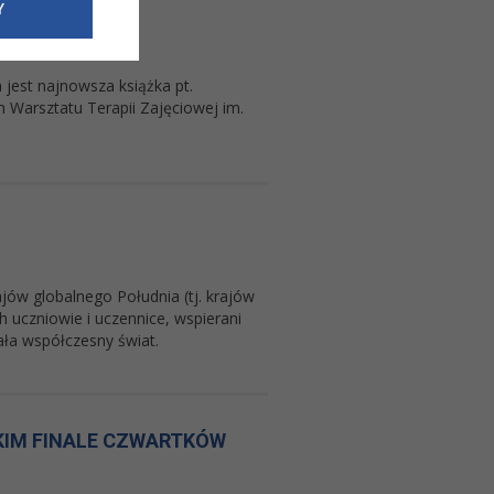
e dotyczące
Y
siedzibą
nie odbywać.
 jest najnowsza książka pt.
Warsztatu Terapii Zajęciowej im.
jów globalnego Południa (tj. krajów
h uczniowie i uczennice, wspierani
iała współczesny świat.
IM FINALE CZWARTKÓW