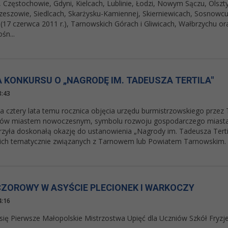
 Częstochowie, Gdyni, Kielcach, Lublinie, Łodzi, Nowym Sączu, Olszty
zeszowie, Siedlcach, Skarżysku-Kamiennej, Skierniewicach, Sosnowcu,
(17 czerwca 2011 r.), Tarnowskich Górach i Gliwicach, Wałbrzychu 
śn...
A KONKURSU O „NAGRODĘ IM. TADEUSZA TERTILA"
3:43
a cztery lata temu rocznica objęcia urzędu burmistrzowskiego przez T
nów miastem nowoczesnym, symbolu rozwoju gospodarczego miasta i
rzyła doskonałą okazję do ustanowienia „Nagrody im. Tadeusza Tertila
kich tematycznie związanych z Tarnowem lub Powiatem Tarnowskim.
CZOROWY W ASYŚCIE PLECIONEK I WARKOCZY
4:16
się Pierwsze Małopolskie Mistrzostwa Upięć dla Uczniów Szkół Fryzje