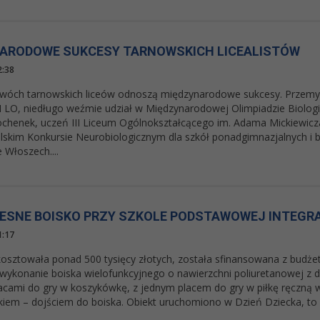
ARODOWE SUKCESY TARNOWSKICH LICEALISTÓW
2:38
wóch tarnowskich liceów odnoszą międzynarodowe sukcesy. Przemys
I LO, niedługo weźmie udział w Międzynarodowej Olimpiadzie Biolog
chenek, uczeń III Liceum Ogólnokształcącego im. Adama Mickiewicza 
skim Konkursie Neurobiologicznym dla szkół ponadgimnazjalnych i 
 Włoszech....
SNE BOISKO PRZY SZKOLE PODSTAWOWEJ INTEGR
1:17
kosztowała ponad 500 tysięcy złotych, została sfinansowana z budże
ykonanie boiska wielofunkcyjnego o nawierzchni poliuretanowej z 
cami do gry w koszykówkę, z jednym placem do gry w piłkę ręczną 
kiem – dojściem do boiska. Obiekt uruchomiono w Dzień Dziecka, to