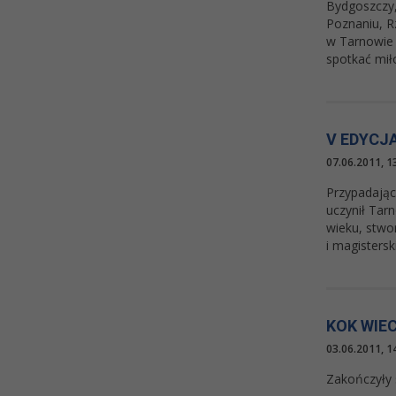
Bydgoszczy,
Poznaniu, R
w Tarnowie 
spotkać miło
V EDYCJ
07.06.2011, 1
Przypadając
uczynił Tar
wieku, stwo
i magisters
KOK WIE
03.06.2011, 1
Zakończyły 