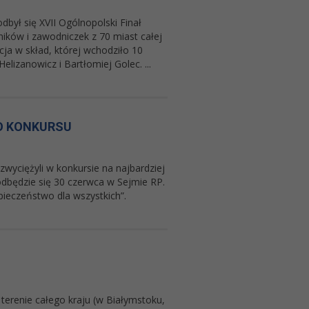
był się XVII Ogólnopolski Finał
ików i zawodniczek z 70 miast całej
ja w skład, której wchodziło 10
lizanowicz i Bartłomiej Golec. ...
O KONKURSU
yciężyli w konkursie na najbardziej
dbędzie się 30 czerwca w Sejmie RP.
eczeństwo dla wszystkich”.
terenie całego kraju (w Białymstoku,