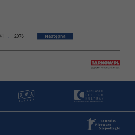
41
…
2076