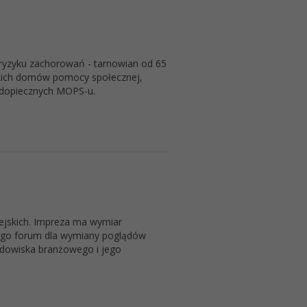
 ryzyku zachorowań - tarnowian od 65
skich domów pomocy społecznej,
dopiecznych MOPS-u.
ejskich. Impreza ma wymiar
kiego forum dla wymiany poglądów
odowiska branżowego i jego