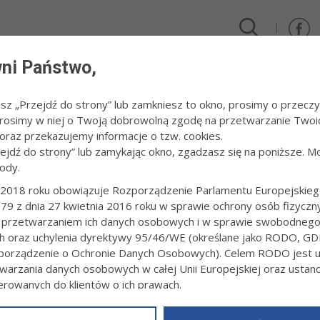
ni Państwo,
DLA FIRM I INWESTORÓW
TURYSTYKA I SPORT
KULTUR
esz „Przejdź do strony” lub zamkniesz to okno, prosimy o przeczy
 Prosimy w niej o Twoją dobrowolną zgodę na przetwarzanie Twoi
raz przekazujemy informacje o tzw. cookies.
zejdź do strony” lub zamykając okno, zgadzasz się na poniższe. M
ody.
O
2018 roku obowiązuje Rozporządzenie Parlamentu Europejskieg
79 z dnia 27 kwietnia 2016 roku w sprawie ochrony osób fizyczn
OLSKIE SEMINARIUM SZKOLENIOWE „BEZPIECZNY 
 przetwarzaniem ich danych osobowych i w sprawie swobodneg
"
ch oraz uchylenia dyrektywy 95/46/WE (określane jako RODO, GD
0:36
orządzenie o Ochronie Danych Osobowych). Celem RODO jest uj
warzania danych osobowych w całej Unii Europejskiej oraz usta
 gospodarzem Ogólnopolskiego Seminarium Szkoleniowego „Bezpiec
a zaproszenie Małopolskiego Ośrodka Ruchu Drogowego przyjechało 
ierowanych do klientów o ich prawach.
m przewozem materiałów niebezpiecznych, szczególnie cieczy palnyc
z powyższym, w zakładce
RODO
na stronie
https://www.tarnow.p