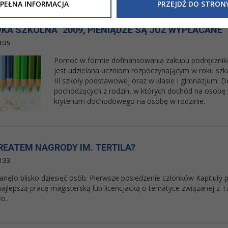
Inne/Polityka-Prywatnosci-RODO
, znajdziecie Państwo informacj
PEŁNA INFORMACJA
PRZEJDŹ DO STRON
nia Państwa danych osobowych przez
Urząd Miasta Tarnowa
z 
ewicza 2 33-100 Tarnów oraz zasady, na jakich będzie się to obec
KA SZKOLNA” 2009, PIENIĄDZE SĄ JUŻ WYPŁACANE
nformacja nie wymaga od Państwa żadnych dodatkowych działań.
3:35
Pomoc w formie dofinansowania zakupu podręcznik
jest udzielana uczniom rozpoczynającym w roku szk
III szkoły podstawowej oraz w klasie I gimnazjum. 
pochodzących z rodzin, w których dochód na osobę 
kryterium dochodowego na osobę w rodzinie.
REATEM NAGRODY IM. TERTILA?
3:33
tanęło blisko dziesięć osób. Pierwsze posiedzenie członków Kapituły
a najlepszą pracę magisterską lub licencjacką o tematyce związanej
ło.