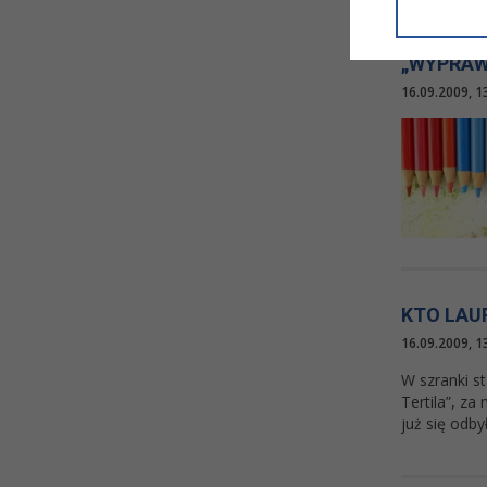
informacji/
przetwarza
w ul. Micki
„WYPRAW
Niniejsza i
16.09.2009, 1
KTO LAU
16.09.2009, 1
W szranki s
Tertila”, z
już się odby