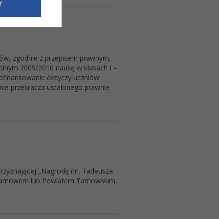
e dotyczące
Y
siedzibą
nie odbywać.
ów, zgodnie z przepisem prawnym,
olnym 2009/2010 naukę w klasach I –
Dofinansowanie dotyczy uczniów
nie przekracza ustalonego prawnie
 przyznającej „Nagrodę im. Tadeusza
 z Tarnowem lub Powiatem Tarnowskim,