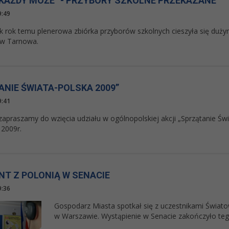
KAŻDY MOŻE” - PRZYBORY SZKOLNE PRZEKAZANE
9:49
k rok temu plenerowa zbiórka przyborów szkolnych cieszyła się duż
w Tarnowa.
ANIE ŚWIATA-POLSKA 2009”
9:41
zapraszamy do wzięcia udziału w ogólnopolskiej akcji „Sprzątanie Świ
 2009r.
NT Z POLONIĄ W SENACIE
9:36
Gospodarz Miasta spotkał się z uczestnikami Świa
w Warszawie. Wystąpienie w Senacie zakończyło teg