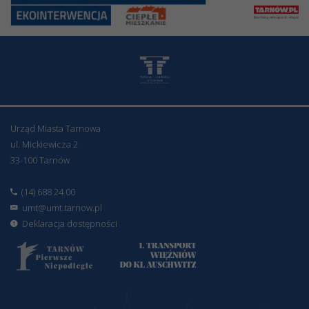
Urząd Miasta Tarnowa
ul. Mickiewicza 2
33-100 Tarnów
(14) 688 24 00
umt@umt.tarnow.pl
Deklaracja dostępności