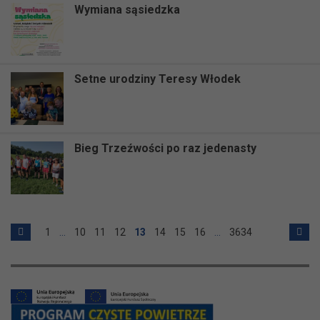
Wymiana sąsiedzka
Setne urodziny Teresy Włodek
Bieg Trzeźwości po raz jedenasty
1
…
10
11
12
13
14
15
16
…
3634