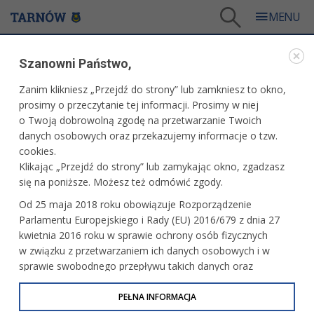
Tarnów
/
Dla mieszkańców
/
Aktualności
Szanowni Państwo,
DLA MIESZKAŃCÓW
Zanim klikniesz „Przejdź do strony” lub zamkniesz to okno,
prosimy o przeczytanie tej informacji. Prosimy w niej
AKTUALNOŚCI
o Twoją dobrowolną zgodę na przetwarzanie Twoich
danych osobowych oraz przekazujemy informacje o tzw.
cookies.
Pieszo przez Góry Świętokrzyskie
Klikając „Przejdź do strony” lub zamykając okno, zgadzasz
się na poniższe. Możesz też odmówić zgody.
Od 25 maja 2018 roku obowiązuje Rozporządzenie
Parlamentu Europejskiego i Rady (EU) 2016/679 z dnia 27
Poćwicz w Parku Sanguszków
kwietnia 2016 roku w sprawie ochrony osób fizycznych
w związku z przetwarzaniem ich danych osobowych i w
sprawie swobodnego przepływu takich danych oraz
uchylenia dyrektywy 95/46/WE (określane jako RODO, GDPR
lub Ogólne Rozporządzenie o Ochronie Danych
PEŁNA INFORMACJA
Tarnowscy wspinacze powalczą
w mistrzostwach i pucharze Europy
Osobowych). Celem RODO jest ujednolicenie zasad