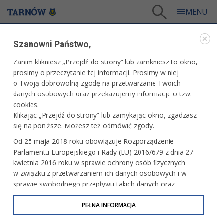
Tarnów
/
Dla mieszkańców
/
Galerie zdjęć
/
Kultura
/
Galeria - Kultura 2004
Szanowni Państwo,
KULTURA
Zanim klikniesz „Przejdź do strony” lub zamkniesz to okno,
prosimy o przeczytanie tej informacji. Prosimy w niej
GALERIA - KULTURA 2004
o Twoją dobrowolną zgodę na przetwarzanie Twoich
danych osobowych oraz przekazujemy informacje o tzw.
cookies.
Plener malarski uczestników Warsztatu
Klikając „Przejdź do strony” lub zamykając okno, zgadzasz
Terapii Zajęciowej w Dworku Ignacego
się na poniższe. Możesz też odmówić zgody.
Jana Paderewskiego w Kąśnej Dolnej
Od 25 maja 2018 roku obowiązuje Rozporządzenie
Parlamentu Europejskiego i Rady (EU) 2016/679 z dnia 27
Premiera "Mój Nikifor" w tarnowskim
kwietnia 2016 roku w sprawie ochrony osób fizycznych
teatrze
w związku z przetwarzaniem ich danych osobowych i w
sprawie swobodnego przepływu takich danych oraz
uchylenia dyrektywy 95/46/WE (określane jako RODO, GDPR
lub Ogólne Rozporządzenie o Ochronie Danych
PEŁNA INFORMACJA
Początek festiwalu Bravo Maestro
Osobowych). Celem RODO jest ujednolicenie zasad