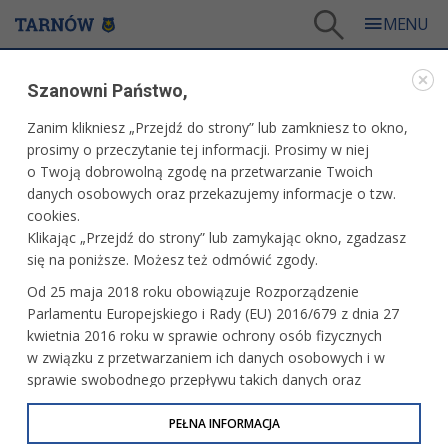
Tarnów
/
Dla mieszkańców
/
Galerie zdjęć
/
Kultura
/
Galeria - Kultura 2016
Szanowni Państwo,
KULTURA
Zanim klikniesz „Przejdź do strony” lub zamkniesz to okno,
prosimy o przeczytanie tej informacji. Prosimy w niej
GALERIA - KULTURA 2016
o Twoją dobrowolną zgodę na przetwarzanie Twoich
danych osobowych oraz przekazujemy informacje o tzw.
cookies.
Wernisaż wystawy „Sprawna ręka.
Klikając „Przejdź do strony” lub zamykając okno, zgadzasz
Kupferman/Chlanda”
się na poniższe. Możesz też odmówić zgody.
Od 25 maja 2018 roku obowiązuje Rozporządzenie
Parlamentu Europejskiego i Rady (EU) 2016/679 z dnia 27
Wigilia środowisk twórczych
kwietnia 2016 roku w sprawie ochrony osób fizycznych
w związku z przetwarzaniem ich danych osobowych i w
sprawie swobodnego przepływu takich danych oraz
uchylenia dyrektywy 95/46/WE (określane jako RODO, GDPR
lub Ogólne Rozporządzenie o Ochronie Danych
PEŁNA INFORMACJA
Piwnice TCK - koncert uczniów SM Rock
Osobowych). Celem RODO jest ujednolicenie zasad