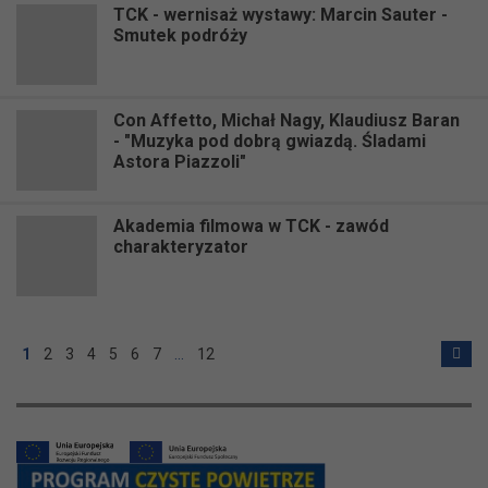
TCK - wernisaż wystawy: Marcin Sauter -
Smutek podróży
Con Affetto, Michał Nagy, Klaudiusz Baran
- "Muzyka pod dobrą gwiazdą. Śladami
Astora Piazzoli"
Akademia filmowa w TCK - zawód
charakteryzator
1
2
3
4
5
6
7
…
12