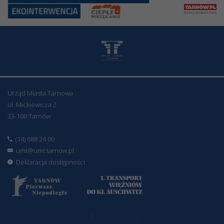
Urząd Miasta Tarnowa
ul. Mickiewicza 2
33-100 Tarnów
(14) 688 24 00
umt@umt.tarnow.pl
Deklaracja dostępności