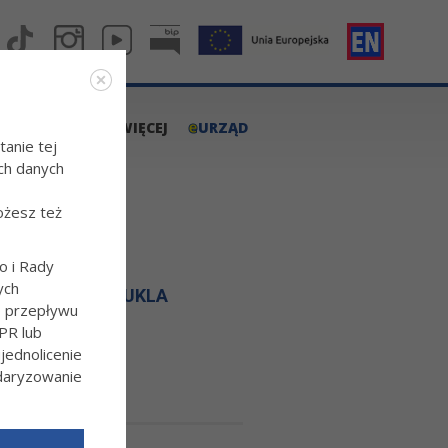
e
A.TARNOW.PL
WIĘCEJ
URZĄD
tanie tej
ch danych
ożesz też
o i Rady
ych
LIWIŃSKIEJ - KUKLA
o przepływu
PR lub
ednolicenie
ndaryzowanie
l/Wiecej-