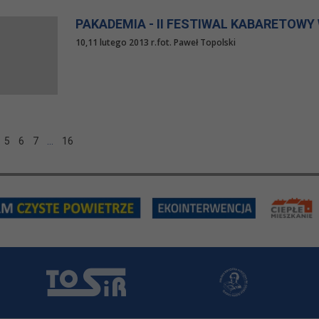
PAKADEMIA - II FESTIWAL KABARETOWY W T
10,11 lutego 2013 r.fot. Paweł Topolski
5
6
7
…
16