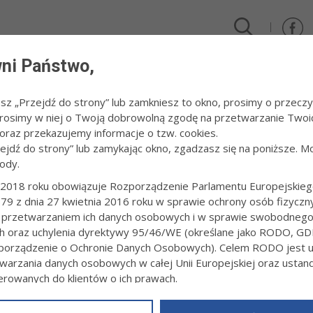
ni Państwo,
DLA FIRM I INWESTORÓW
TURYSTYKA I SPORT
KULTUR
esz „Przejdź do strony” lub zamkniesz to okno, prosimy o przeczy
 Prosimy w niej o Twoją dobrowolną zgodę na przetwarzanie Twoi
2013
raz przekazujemy informacje o tzw. cookies.
zejdź do strony” lub zamykając okno, zgadzasz się na poniższe. M
ody.
A - KULTURA 2013
2018 roku obowiązuje Rozporządzenie Parlamentu Europejskieg
79 z dnia 27 kwietnia 2016 roku w sprawie ochrony osób fizyczn
„PAMIĘĆ” - WERNISAŻ WYSTAWY ANNY Ś
 przetwarzaniem ich danych osobowych i w sprawie swobodneg
W TARNOWSKIM TEATRZE
ch oraz uchylenia dyrektywy 95/46/WE (określane jako RODO, GD
11 stycznia 2013 r.fot. Paweł Topolski
orządzenie o Ochronie Danych Osobowych). Celem RODO jest uj
warzania danych osobowych w całej Unii Europejskiej oraz usta
ierowanych do klientów o ich prawach.
z powyższym, w zakładce
RODO
na stronie
https://www.tarnow.p