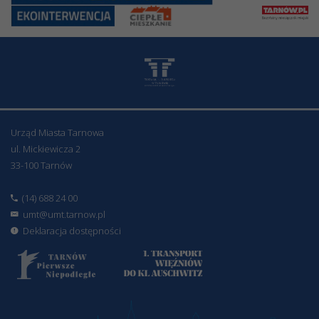
Urząd Miasta Tarnowa
ul. Mickiewicza 2
33-100 Tarnów
(14) 688 24 00
umt@umt.tarnow.pl
Deklaracja dostępności