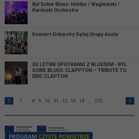
Był Sobie Blues: Hołdys / Waglewski /
Karimski Orchestra
Koncert Orkiestry Dętej Grupy Azoty
XX LETNIE SPOTKANIA Z BLUESEM - BYŁ
SOBIE BLUES: CLAPPTON – TRIBUTE TO
ERIC CLAPTON
1
…
8
9
10
11
12
13
14
…
272