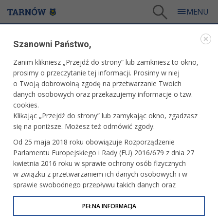
Tarnów
/
Dla mieszkańców
/
Galerie zdjęć
/
Kultura
Szanowni Państwo,
GALERIE ZDJĘĆ
Zanim klikniesz „Przejdź do strony” lub zamkniesz to okno,
prosimy o przeczytanie tej informacji. Prosimy w niej
KULTURA
o Twoją dobrowolną zgodę na przetwarzanie Twoich
danych osobowych oraz przekazujemy informacje o tzw.
cookies.
Rozpoczęcie XXIX Ogólnopolskiego
Klikając „Przejdź do strony” lub zamykając okno, zgadzasz
Festiwalu Komedii Talia
się na poniższe. Możesz też odmówić zgody.
Od 25 maja 2018 roku obowiązuje Rozporządzenie
Parlamentu Europejskiego i Rady (EU) 2016/679 z dnia 27
Panta Rhei - wernisaż wystawy w BWA
kwietnia 2016 roku w sprawie ochrony osób fizycznych
w związku z przetwarzaniem ich danych osobowych i w
sprawie swobodnego przepływu takich danych oraz
uchylenia dyrektywy 95/46/WE (określane jako RODO, GDPR
lub Ogólne Rozporządzenie o Ochronie Danych
PEŁNA INFORMACJA
Koncert Tarnowskiej Orkiestry
Kameralnej
Osobowych). Celem RODO jest ujednolicenie zasad