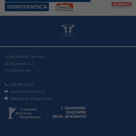
Urząd Miasta Tarnowa
ul. Mickiewicza 2
33-100 Tarnów
(14) 688 24 00
umt@umt.tarnow.pl
Deklaracja dostępności