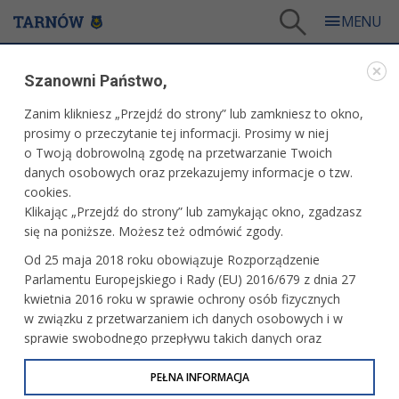
Tarnów
/
Dla mieszkańców
/
Galerie zdjęć
/
Kultura
Szanowni Państwo,
GALERIE ZDJĘĆ
Zanim klikniesz „Przejdź do strony” lub zamkniesz to okno,
prosimy o przeczytanie tej informacji. Prosimy w niej
KULTURA
o Twoją dobrowolną zgodę na przetwarzanie Twoich
danych osobowych oraz przekazujemy informacje o tzw.
cookies.
Koncert Reprezentacyjnego Zespołu
Klikając „Przejdź do strony” lub zamykając okno, zgadzasz
Artystycznego Wojska Polskiego
się na poniższe. Możesz też odmówić zgody.
Od 25 maja 2018 roku obowiązuje Rozporządzenie
Parlamentu Europejskiego i Rady (EU) 2016/679 z dnia 27
Instytut Sztuki PWSZ - wernisaż wystawy
kwietnia 2016 roku w sprawie ochrony osób fizycznych
"Pierwsze Plony"
w związku z przetwarzaniem ich danych osobowych i w
sprawie swobodnego przepływu takich danych oraz
uchylenia dyrektywy 95/46/WE (określane jako RODO, GDPR
lub Ogólne Rozporządzenie o Ochronie Danych
PEŁNA INFORMACJA
Tarnowski Rynek - koncert chóru Gos PL
Osobowych). Celem RODO jest ujednolicenie zasad