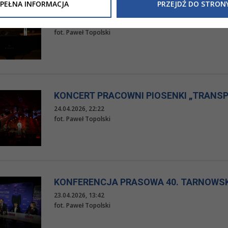
Inne/Polityka-Prywatnosci-RODO
, znajdziecie Państwo informacj
PEŁNA INFORMACJA
PRZEJDŹ DO STRON
RECITAL FORTEPIANOWY YEHUDY PROK
nia Państwa danych osobowych przez
Urząd Miasta Tarnowa
z 
26.04.2026, 19:13
ewicza 2 33-100 Tarnów oraz zasady, na jakich będzie się to obec
fot. Paweł Topolski
nformacja nie wymaga od Państwa żadnych dodatkowych działań.
KONCERT PRACOWNI PIOSENKI „TRANSP
24.04.2026, 22:22
fot. Paweł Topolski
KONFERENCJA PRASOWA 40. TARNOWSK
23.04.2026, 13:42
fot. Paweł Topolski