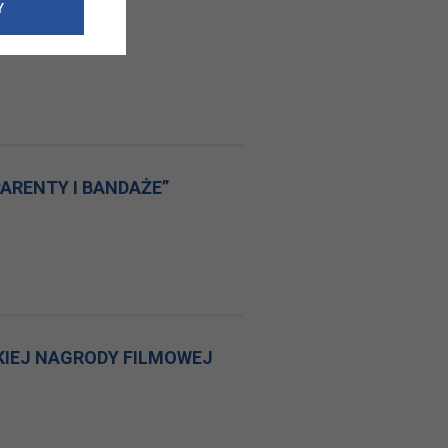
e dotyczące
Y
OPOWICZA
siedzibą
nie odbywać.
ARENTY I BANDAŻE”
IEJ NAGRODY FILMOWEJ