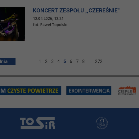
KONCERT ZESPOŁU ,,CZEREŚNIE"
12.04.2026, 12:21
fot. Paweł Topolski
1
2
3
4
5
6
7
8
…
272