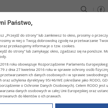
ni Państwo,
DLA FIRM I INWESTORÓW
TURYSTYKA I SPORT
KULTUR
esz „Przejdź do strony” lub zamkniesz to okno, prosimy o przeczy
 Prosimy w niej o Twoją dobrowolną zgodę na przetwarzanie Twoi
raz przekazujemy informacje o tzw. cookies.
zejdź do strony” lub zamykając okno, zgadzasz się na poniższe. M
ody.
RA
2018 roku obowiązuje Rozporządzenie Parlamentu Europejskieg
79 z dnia 27 kwietnia 2016 roku w sprawie ochrony osób fizyczn
KONKURS "SNUJ SIĘ, SNUJ BAJECZKO...
 przetwarzaniem ich danych osobowych i w sprawie swobodneg
28.04.2026, 09:42
ch oraz uchylenia dyrektywy 95/46/WE (określane jako RODO, GD
fot. Paweł Topolski
orządzenie o Ochronie Danych Osobowych). Celem RODO jest uj
warzania danych osobowych w całej Unii Europejskiej oraz usta
ierowanych do klientów o ich prawach.
z powyższym, w zakładce
RODO
na stronie
https://www.tarnow.p