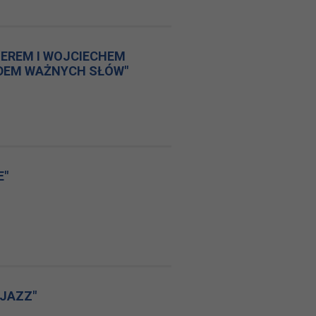
LEREM I WOJCIECHEM
EDEM WAŻNYCH SŁÓW"
E"
 JAZZ"