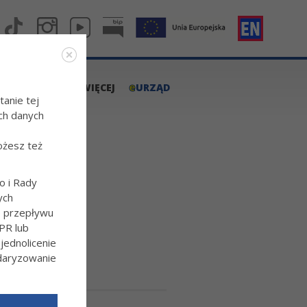
e
A.TARNOW.PL
WIĘCEJ
URZĄD
tanie tej
ch danych
ożesz też
o i Rady
ych
"
o przepływu
PR lub
ednolicenie
ndaryzowanie
l/Wiecej-