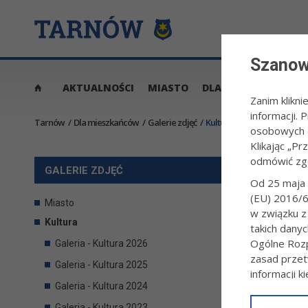
Szanow
AKTUALNOŚCI
MIASTO
DLA MIESZKAŃCÓW
Zanim klikni
informacji.
Tarnów
/
Dla mieszkańców
/
Galerie zdjęć
/
Kultura
osobowych o
Klikając „Pr
odmówić zg
KULTU
GALERIE ZDJĘĆ
Od 25 maja 
(EU) 2016/6
Miasto
w związku z
Kultura
takich dany
Ogólne Rozp
Galeria - Kultura 2026
zasad przet
Galeria - Kultura 2025
informacji k
Galeria - Kultura 2024
W związku 
Galeria - Kultura 2023