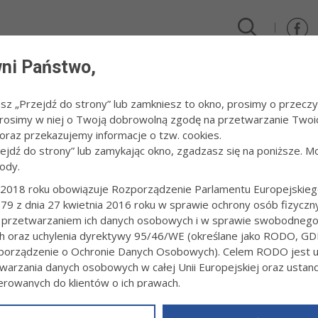
ni Państwo,
DLA FIRM I INWESTORÓW
TURYSTYKA I SPORT
KULTUR
esz „Przejdź do strony” lub zamkniesz to okno, prosimy o przeczy
 Prosimy w niej o Twoją dobrowolną zgodę na przetwarzanie Twoi
003
raz przekazujemy informacje o tzw. cookies.
zejdź do strony” lub zamykając okno, zgadzasz się na poniższe. M
ody.
A - MIASTO 2003
2018 roku obowiązuje Rozporządzenie Parlamentu Europejskieg
79 z dnia 27 kwietnia 2016 roku w sprawie ochrony osób fizyczn
SYLWESTER NA TARNOWSKIM RYNKU
 przetwarzaniem ich danych osobowych i w sprawie swobodneg
31 grudnia 2003 r.fot. Paweł Topolski
ch oraz uchylenia dyrektywy 95/46/WE (określane jako RODO, GD
orządzenie o Ochronie Danych Osobowych). Celem RODO jest uj
warzania danych osobowych w całej Unii Europejskiej oraz usta
ierowanych do klientów o ich prawach.
z powyższym, w zakładce
RODO
na stronie
https://www.tarnow.p