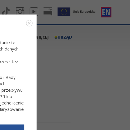
e
A.TARNOW.PL
WIĘCEJ
URZĄD
tanie tej
ch danych
ożesz też
o i Rady
ych
o przepływu
PR lub
ednolicenie
ndaryzowanie
l/Wiecej-