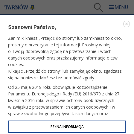
Tarnów
/
Dla mieszkańców
/
Galerie zdjęć
/
Miasto
/
Galeria - Miasto 2003
Szanowni Państwo,
MIASTO
Zanim klikniesz „Przejdź do strony” lub zamkniesz to okno,
prosimy o przeczytanie tej informacji. Prosimy w niej
GALERIA - MIASTO 2003
o Twoją dobrowolną zgodę na przetwarzanie Twoich
danych osobowych oraz przekazujemy informacje o tzw.
cookies.
Sylwester na tarnowskim Rynku
Klikając „Przejdź do strony” lub zamykając okno, zgadzasz
się na poniższe. Możesz też odmówić zgody.
Od 25 maja 2018 roku obowiązuje Rozporządzenie
Parlamentu Europejskiego i Rady (EU) 2016/679 z dnia 27
"Rok w radzie miejskiej" spotkanie
kwietnia 2016 roku w sprawie ochrony osób fizycznych
panelowe w Sali Lustrzanej
w związku z przetwarzaniem ich danych osobowych i w
sprawie swobodnego przepływu takich danych oraz
uchylenia dyrektywy 95/46/WE (określane jako RODO, GDPR
lub Ogólne Rozporządzenie o Ochronie Danych
PEŁNA INFORMACJA
Wręczenie stopni wojskowych
prezydentom
Osobowych). Celem RODO jest ujednolicenie zasad