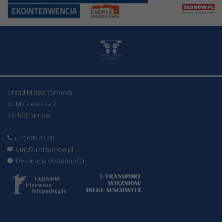
Urząd Miasta Tarnowa
ul. Mickiewicza 2
33-100 Tarnów
(14) 688 24 00
umt@umt.tarnow.pl
Deklaracja dostępności