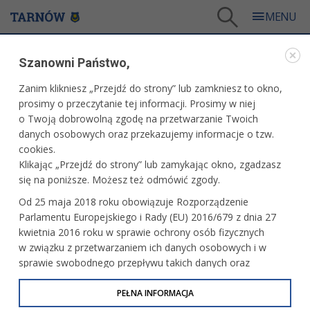
Tarnów
/
Dla mieszkańców
/
Galerie zdjęć
/
Miasto
/
Galeria - Miasto 2014
Szanowni Państwo,
MIASTO
Zanim klikniesz „Przejdź do strony” lub zamkniesz to okno,
prosimy o przeczytanie tej informacji. Prosimy w niej
GALERIA - MIASTO 2014
o Twoją dobrowolną zgodę na przetwarzanie Twoich
danych osobowych oraz przekazujemy informacje o tzw.
cookies.
25-lecie Związku Sybiraków
Klikając „Przejdź do strony” lub zamykając okno, zgadzasz
się na poniższe. Możesz też odmówić zgody.
Od 25 maja 2018 roku obowiązuje Rozporządzenie
Parlamentu Europejskiego i Rady (EU) 2016/679 z dnia 27
Grupa Azoty „Grand Festiwal"
kwietnia 2016 roku w sprawie ochrony osób fizycznych
w związku z przetwarzaniem ich danych osobowych i w
sprawie swobodnego przepływu takich danych oraz
uchylenia dyrektywy 95/46/WE (określane jako RODO, GDPR
lub Ogólne Rozporządzenie o Ochronie Danych
PEŁNA INFORMACJA
75. rocznica napaści Związku
Radzieckiego na Polskę - Warszawa
Osobowych). Celem RODO jest ujednolicenie zasad