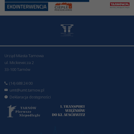
Urząd Miasta Tarnowa
ul. Mickiewicza 2
33-100 Tarnów
(14) 688 24 00
umt@umt.tarnow.pl
Deklaracja dostępności