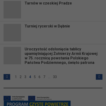
Tarnów w czeskiej Pradze
Turniej rycerski w Dębnie
Uroczystość odsłonięcia tablicy
upamiętniającej Żołnierzy Armii Krajowej
w 75. rocznicę powstania Polskiego
Państwa Podziemnego, święto patrona
XVI LO
1
2
3
4
5
6
7
…
33