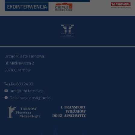
Urząd Miasta Tarnowa
ul. Mickiewicza 2
33-100 Tarnów
(14) 688 24 00
umt@umt.tarnow.pl
Deklaracja dostępności