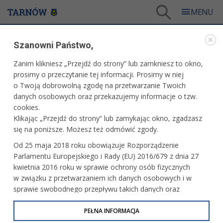
Tarnów
/
Dla mieszkańców
/
Galerie zdjęć
/
Miasto
/
Galeria - Miasto 2015
Szanowni Państwo,
MIASTO
Zanim klikniesz „Przejdź do strony” lub zamkniesz to okno,
prosimy o przeczytanie tej informacji. Prosimy w niej
GALERIA - MIASTO 2015
o Twoją dobrowolną zgodę na przetwarzanie Twoich
danych osobowych oraz przekazujemy informacje o tzw.
cookies.
"Zdearzenia" - Śniadania i podwieczorki
Klikając „Przejdź do strony” lub zamykając okno, zgadzasz
na trawie... z psychologią i nie tylko
się na poniższe. Możesz też odmówić zgody.
Od 25 maja 2018 roku obowiązuje Rozporządzenie
Parlamentu Europejskiego i Rady (EU) 2016/679 z dnia 27
"Zdearzenia" - Jarmark Galicyjski - dzień
kwietnia 2016 roku w sprawie ochrony osób fizycznych
drugi
w związku z przetwarzaniem ich danych osobowych i w
sprawie swobodnego przepływu takich danych oraz
uchylenia dyrektywy 95/46/WE (określane jako RODO, GDPR
lub Ogólne Rozporządzenie o Ochronie Danych
PEŁNA INFORMACJA
Akcja krwiodawcza „Uratuj mi życie”
Osobowych). Celem RODO jest ujednolicenie zasad