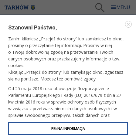
Tarnów
/
Dla mieszkańców
/
Galerie zdjęć
/
Miasto
/
Galeria - Miasto 2016
Szanowni Państwo,
MIASTO
Zanim klikniesz „Przejdź do strony” lub zamkniesz to okno,
prosimy o przeczytanie tej informacji. Prosimy w niej
GALERIA - MIASTO 2016
o Twoją dobrowolną zgodę na przetwarzanie Twoich
danych osobowych oraz przekazujemy informacje o tzw.
cookies.
Laureaci konkursu ,,Zielony Tarnów"
Klikając „Przejdź do strony” lub zamykając okno, zgadzasz
się na poniższe. Możesz też odmówić zgody.
Od 25 maja 2018 roku obowiązuje Rozporządzenie
Parlamentu Europejskiego i Rady (EU) 2016/679 z dnia 27
Premierowy pokaz spektaklu „Powrót
kwietnia 2016 roku w sprawie ochrony osób fizycznych
Norwida”
w związku z przetwarzaniem ich danych osobowych i w
sprawie swobodnego przepływu takich danych oraz
uchylenia dyrektywy 95/46/WE (określane jako RODO, GDPR
lub Ogólne Rozporządzenie o Ochronie Danych
PEŁNA INFORMACJA
Gala V Festiwalu Niepodległości
Osobowych). Celem RODO jest ujednolicenie zasad