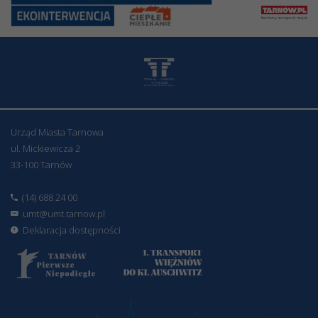
Urząd Miasta Tarnowa
ul. Mickiewicza 2
33-100 Tarnów
(14) 688 24 00
umt@umt.tarnow.pl
Deklaracja dostępności