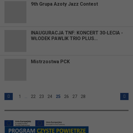
9th Grupa Azoty Jazz Contest
INAUGURACJA TNF: KONCERT 30-LECIA -
WŁODEK PAWLIK TRIO PLUS...
Mistrzostwa PCK
1
…
22
23
24
25
26
27
28