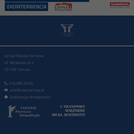
Urząd Miasta Tarnowa
ul. Mickiewicza 2
33-100 Tarnów
(14) 688 24 00
umt@umt.tarnow.pl
Deklaracja dostępności