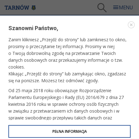
Tarnów
/
Dla mieszkańców
/
Galerie zdjęć
/
Miasto
/
Galeria - Miasto 2016
Szanowni Państwo,
MIASTO
Zanim klikniesz „Przejdź do strony” lub zamkniesz to okno,
prosimy o przeczytanie tej informacji. Prosimy w niej
GALERIA - MIASTO 2016
o Twoją dobrowolną zgodę na przetwarzanie Twoich
danych osobowych oraz przekazujemy informacje o tzw.
cookies.
XX Ogólnopolski Festiwal Komedii Talia -
Klikając „Przejdź do strony” lub zamykając okno, zgadzasz
dzień drugi
się na poniższe. Możesz też odmówić zgody.
Od 25 maja 2018 roku obowiązuje Rozporządzenie
Parlamentu Europejskiego i Rady (EU) 2016/679 z dnia 27
Jubileusz 10 - lecia Warsztatów Terapii
kwietnia 2016 roku w sprawie ochrony osób fizycznych
Zajęciowej
w związku z przetwarzaniem ich danych osobowych i w
sprawie swobodnego przepływu takich danych oraz
uchylenia dyrektywy 95/46/WE (określane jako RODO, GDPR
lub Ogólne Rozporządzenie o Ochronie Danych
PEŁNA INFORMACJA
Tarnowski Dzień Seniora
Osobowych). Celem RODO jest ujednolicenie zasad